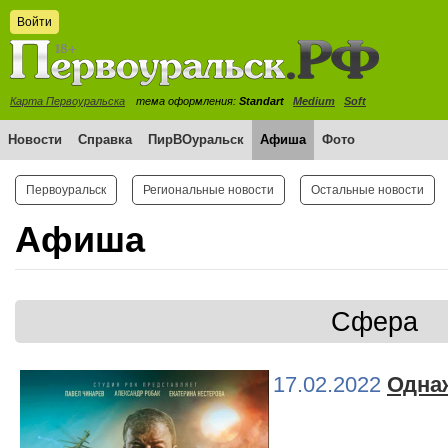
Войти
Карта Первоуральска
тема оформления:
Standart
Medium
Soft
Новости
Справка
ПирВОуральск
Афиша
Фото
Первоуральск
Региональные новости
Остальные новости
Афиша
Сфера
17.02.2022
Одна