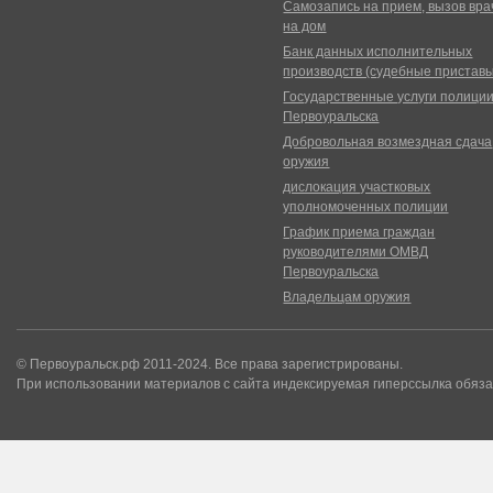
Самозапись на прием, вызов вра
на дом
Банк данных исполнительных
производств (судебные пристав
Государственные услуги полици
Первоуральска
Добровольная возмездная сдача
оружия
дислокация участковых
уполномоченных полиции
График приема граждан
руководителями ОМВД
Первоуральска
Владельцам оружия
© Первоуральск.рф 2011-2024. Все права зарегистрированы.
При использовании материалов с сайта индексируемая гиперссылка обяза