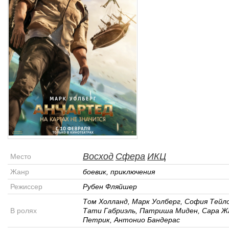
Восход
Сфера
ИКЦ
Место
Жанр
боевик, приключения
Режиссер
Рубен Фляйшер
Том Холланд, Марк Уолберг, София Тейло
В ролях
Тати Габриэль, Патриша Миден, Сара Ж
Петрик, Антонио Бандерас