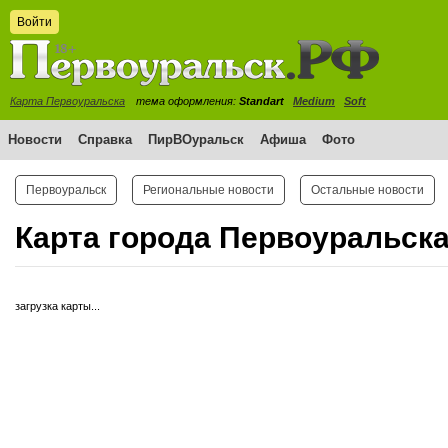
Войти
Карта Первоуральска
тема оформления:
Standart
Medium
Soft
Новости
Справка
ПирВОуральск
Афиша
Фото
Первоуральск
Региональные новости
Остальные новости
Карта города Первоуральск
загрузка карты...