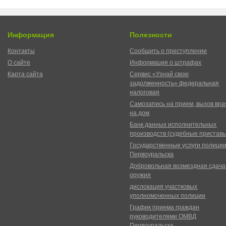
Информация
Полезности
Контакты
Сообщить о преступлении
О сайте
Информация о штрафах
Карта сайта
Сервис «Узнай свою
задолженность» федеральная
налоговая
Самозапись на прием, вызов вра
на дом
Банк данных исполнительных
производств (судебные пристав
Государственные услуги полици
Первоуральска
Добровольная возмездная сдача
оружия
дислокация участковых
уполномоченных полиции
График приема граждан
руководителями ОМВД
Первоуральска