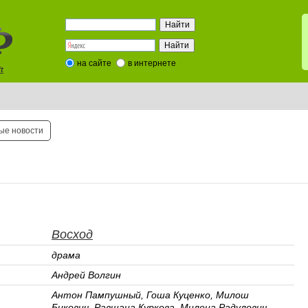
на сайте
в интернете
t
ые новости
Восход
драма
Андрей Волгин
Антон Пампушный, Гоша Куценко, Милош
Бикович, Равшана Куркова, Милена Радулович,