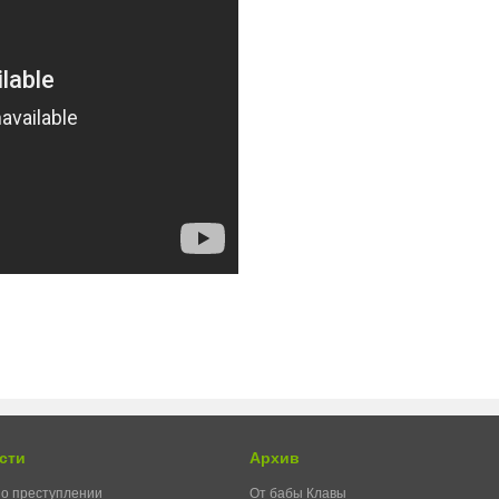
сти
Архив
о преступлении
От бабы Клавы