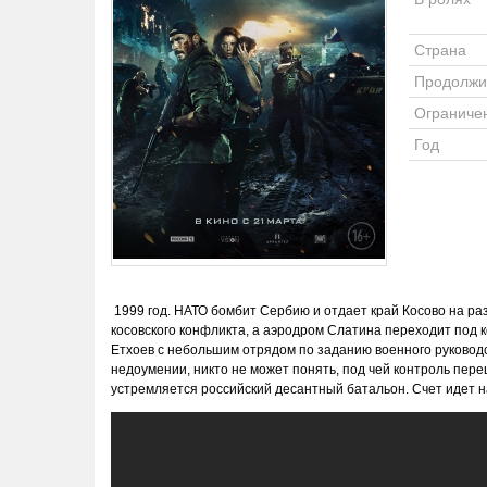
Страна
Продолжи
Ограниче
Год
1999 год. НАТО бомбит Сербию и отдает край Косово на р
косовского конфликта, а аэродром Слатина переходит под к
Етхоев с небольшим отрядом по заданию военного руководс
недоумении, никто не может понять, под чей контроль пер
устремляется российский десантный батальон. Счет идет н