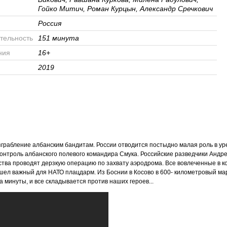
Гойко Митич, Роман Курцын, Александр Сречкович
Россия
тельность
151 минута
ния
16+
2019
азграбление албанским бандитам. России отводится постыдно малая роль в у
онтроль албанского полевого командира Смука. Российские разведчики Андре
тва проводят дерзкую операцию по захвату аэродрома. Все вовлеченные в к
ешел важный для НАТО плацдарм. Из Боснии в Косово в 600- километровый м
а минуты, и все складывается против наших героев...