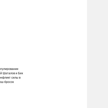
регулировании
й Шаталов и Бек
онфликт силы в
арш-бросок