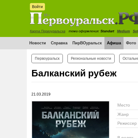
Войти
Карта Первоуральска
тема оформления:
Standart
Medium
Sof
Новости
Справка
ПирВОуральск
Афиша
Фото
Первоуральск
Региональные новости
Остальн
Балканский рубеж
21.03.2019
Место
Жанр
Режиссер
В ролях