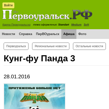
Войти
Карта Первоуральска
тема оформления:
Standart
Medium
Soft
Новости
Справка
ПирВОуральск
Афиша
Фото
Первоуральск
Региональные новости
Остальные новости
Кунг-фу Панда 3
28.01.2016