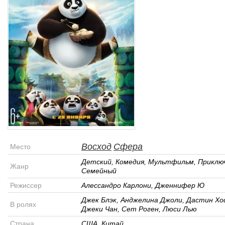
Восход
Сфера
Место
Детский, Комедия, Мультфильм, Приклю
Жанр
Семейный
Режиссер
Алессандро Карлони, Дженнифер Ю
Джек Блэк, Анджелина Джоли, Дастин Х
В ролях
Джеки Чан, Сет Роген, Люси Лью
Страна
США, Китай