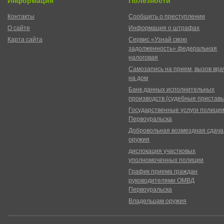
Информация
Полезности
Контакты
Сообщить о преступлении
О сайте
Информация о штрафах
Карта сайта
Сервис «Узнай свою
задолженность» федеральная
налоговая
Самозапись на прием, вызов вра
на дом
Банк данных исполнительных
производств (судебные пристав
Государственные услуги полици
Первоуральска
Добровольная возмездная сдача
оружия
дислокация участковых
уполномоченных полиции
График приема граждан
руководителями ОМВД
Первоуральска
Владельцам оружия