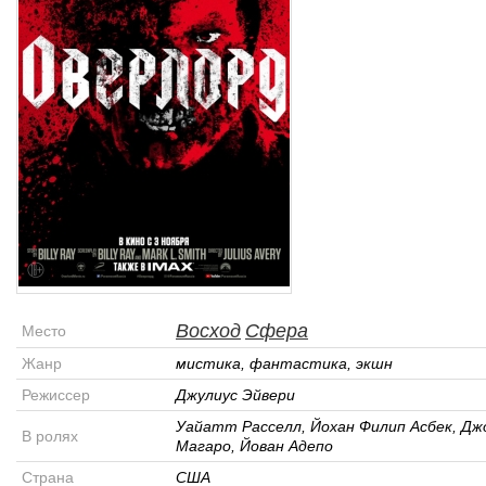
Восход
Сфера
Место
Жанр
мистика, фантастика, экшн
Режиссер
Джулиус Эйвери
Уайатт Расселл, Йохан Филип Асбек, Дж
В ролях
Магаро, Йован Адепо
Страна
США