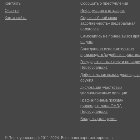
Контакты
Сообщить о преступлении
О сайте
Информация о штрафах
Карта сайта
Сервис «Узнай свою
задолженность» федеральная
налоговая
Самозапись на прием, вызов вра
на дом
Банк данных исполнительных
производств (судебные пристав
Государственные услуги полици
Первоуральска
Добровольная возмездная сдача
оружия
дислокация участковых
уполномоченных полиции
График приема граждан
руководителями ОМВД
Первоуральска
Владельцам оружия
© Первоуральск.рф 2011-2024. Все права зарегистрированы.