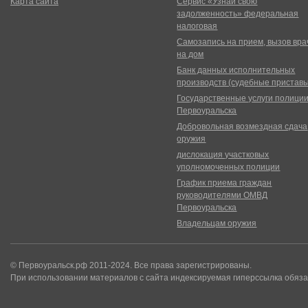
Карта сайта
Сервис «Узнай свою
задолженность» федеральная
налоговая
Самозапись на прием, вызов вра
на дом
Банк данных исполнительных
производств (судебные пристав
Государственные услуги полици
Первоуральска
Добровольная возмездная сдача
оружия
дислокация участковых
уполномоченных полиции
График приема граждан
руководителями ОМВД
Первоуральска
Владельцам оружия
© Первоуральск.рф 2011-2024. Все права зарегистрированы.
При использовании материалов с сайта индексируемая гиперссылка обяза