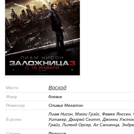
Восход
Место
Жанр
боевик
Режиссер
Оливье Мегатон
Лиам Нисон, Мэгги Грэйс, Фамке Янссен,
В ролях
Уитакер, Дюгрей Скотт, Джонни Уэстон
Грайз, Лиленд Орсер, Ал Сапиенца, Эндр
Страна
Франция