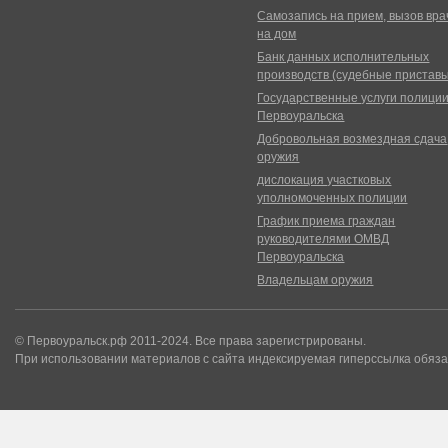
Самозапись на прием, вызов вра
на дом
Банк данных исполнительных
производств (судебные пристав
Государственные услуги полици
Первоуральска
Добровольная возмездная сдача
оружия
дислокация участковых
уполномоченных полиции
График приема граждан
руководителями ОМВД
Первоуральска
Владельцам оружия
© Первоуральск.рф 2011-2024. Все права зарегистрированы.
При использовании материалов с сайта индексируемая гиперссылка обяза