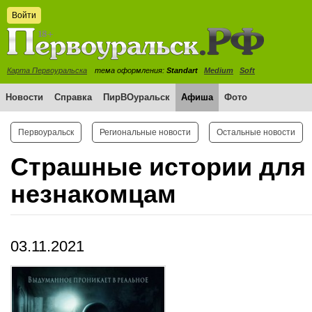
Войти
Карта Первоуральска
тема оформления:
Standart
Medium
Soft
Новости
Справка
ПирВОуральск
Афиша
Фото
Первоуральск
Региональные новости
Остальные новости
Страшные истории для 
незнакомцам
03.11.2021