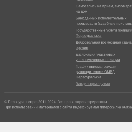
Самозапись на прием, вызов вра
на дом
Банк данных исполнительных
производств (судебные пристав
Государственные услуги полици
Первоуральска
Добровольная возмездная сдача
оружия
дислокация участковых
уполномоченных полиции
График приема граждан
руководителями ОМВД
Первоуральска
Владельцам оружия
© Первоуральск.рф 2011-2024. Все права зарегистрированы.
При использовании материалов с сайта индексируемая гиперссылка обяза