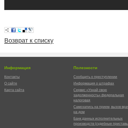
Возврат к списку
Информация
Полезности
Контакты
Сообщить о преступлении
О сайте
Информация о штрафах
Карта сайта
Сервис «Узнай свою
задолженность» федеральная
налоговая
Самозапись на прием, вызов вра
на дом
Банк данных исполнительных
производств (судебные пристав