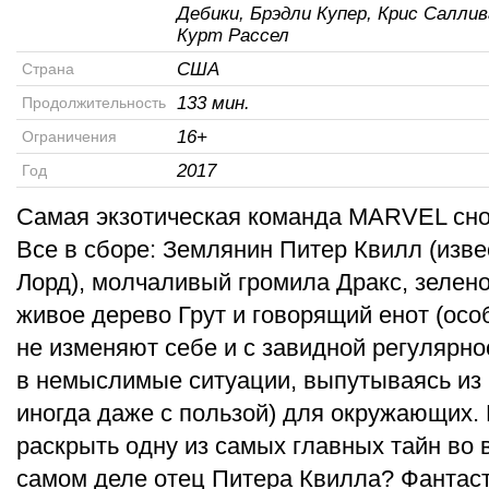
Дебики, Брэдли Купер, Крис Саллив
Курт Рассел
США
Страна
133 мин.
Продолжительность
16+
Ограничения
2017
Год
Самая экзотическая команда MARVEL сно
Все в сборе: Землянин Питер Квилл (изве
Лорд), молчаливый громила Дракс, зелен
живое дерево Грут и говорящий енот (особ
не изменяют себе и с завидной регулярн
в немыслимые ситуации, выпутываясь из 
иногда даже с пользой) для окружающих. 
раскрыть одну из самых главных тайн во в
самом деле отец Питера Квилла? Фантаст