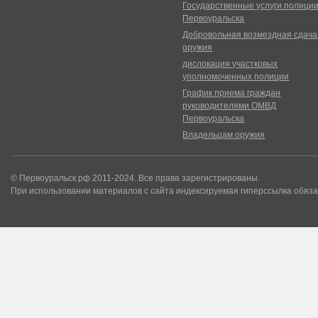
Государственные услуги полици
Первоуральска
Добровольная возмездная сдача
оружия
дислокация участковых
уполномоченных полиции
График приема граждан
руководителями ОМВД
Первоуральска
Владельцам оружия
© Первоуральск.рф 2011-2024. Все права зарегистрированы.
При использовании материалов с сайта индексируемая гиперссылка обяза