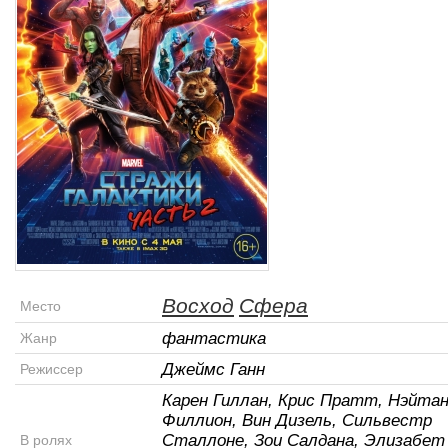
Восход
Сфера
Место
фантастика
Жанр
Джеймс Ганн
Режиссер
Карен Гиллан, Крис Пратт, Нэйта
Филлион, Вин Дизель, Сильвестр
Сталлоне, Зои Салдана, Элизабет
В ролях