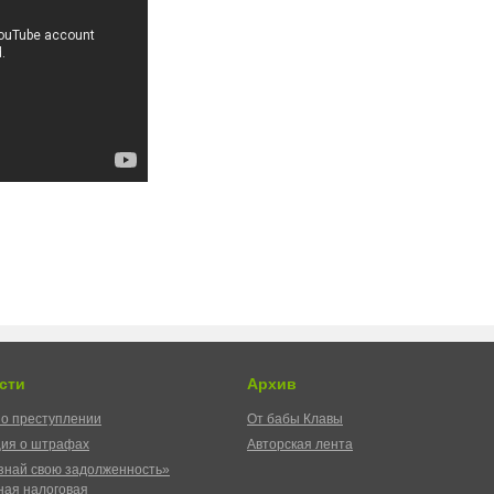
сти
Архив
о преступлении
От бабы Клавы
ия о штрафах
Авторская лента
знай свою задолженность»
ая налоговая