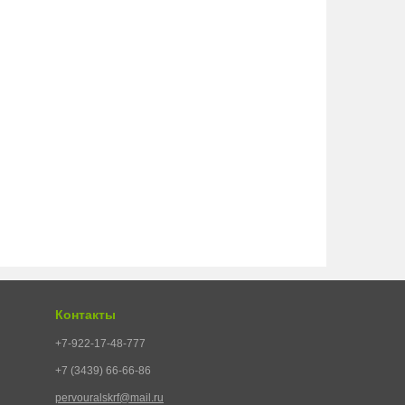
Контакты
+7-922-17-48-777
+7 (3439) 66-66-86
pervouralskrf@mail.ru