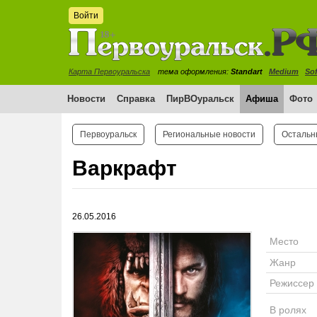
Войти
Карта Первоуральска
тема оформления:
Standart
Medium
Sof
Новости
Справка
ПирВОуральск
Афиша
Фото
Первоуральск
Региональные новости
Остальн
Варкрафт
26.05.2016
Место
Жанр
Режиссер
В ролях