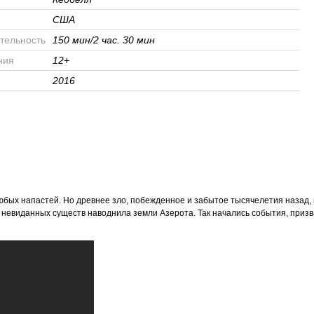
США
тельность
150 мин/2 час. 30 мин
ния
12+
2016
бых напастей. Но древнее зло, побежденное и забытое тысячелетия назад, 
 невиданных существ наводнила земли Азерота. Так начались события, приз