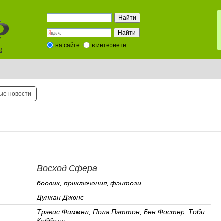
на сайте
в интернете
t
ые новости
Восход
Сфера
боевик, приключения, фэнтези
Дункан Джонс
Трэвис Фиммел, Пола Пэттон, Бен Фостер, Тоби
Кеббелл