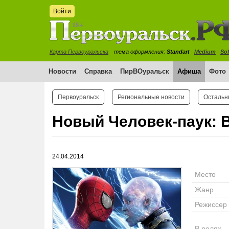
Войти
Карта Первоуральска
тема оформления:
Standart
Medium
Sof
Новости
Справка
ПирВОуральск
Афиша
Фото
Первоуральск
Региональные новости
Остальн
Новый Человек-паук: 
24.04.2014
Место
Жанр
Режиссер
В ролях