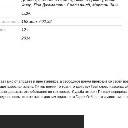
Фиор, Пол Джаматти, Салли Филд, Мартин Шин
США
тельность
152 мин. / 02:32
ния
12+
2014
ает мир от злодеев и преступников, а свободное время проводит со своей в
ждет взрослая жизнь. Питер помнит о том, что дал отцу Гвен слово навсегда у
ако сдержать это обещание не так просто. Судьба готовит Питеру сюрпризы:
ждено вновь встретиться с давним приятелем Гарри Озборном и узнать много