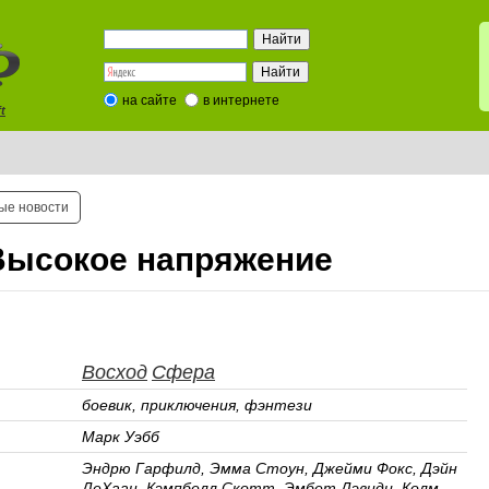
на сайте
в интернете
t
ые новости
Высокое напряжение
Восход
Сфера
боевик, приключения, фэнтези
Марк Уэбб
Эндрю Гарфилд, Эмма Стоун, Джейми Фокс, Дэйн
ДеХаан, Кэмпбелл Скотт, Эмбет Дэвидц, Колм