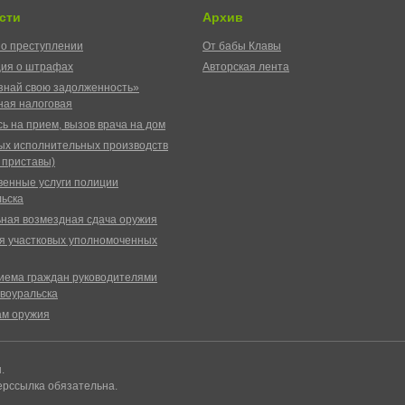
сти
Архив
о преступлении
От бабы Клавы
ия о штрафах
Авторская лента
знай свою задолженность»
ая налоговая
ь на прием, вызов врача на дом
ых исполнительных производств
 приставы)
венные услуги полиции
ьска
ная возмездная сдача оружия
я участковых уполномоченных
иема граждан руководителями
воуральска
ам оружия
ы.
ерссылка обязательна.