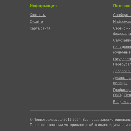
Информация
Полезно
Контакты
Сообщить 
О сайте
Информац
Карта сайта
Сервис «У
федеральн
Самозапис
Банк данн
(судебные
Государст
Первоурал
Доброволь
дислокаци
полиции
График пр
ОМВД Пер
Владельц
© Первоуральск.рф 2011-2024. Все права зарегистрирован
При использовании материалов с сайта индексируемая гип