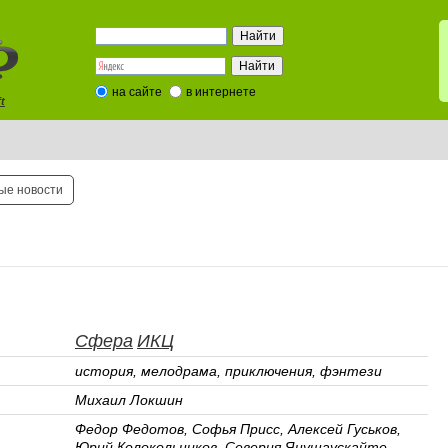
на сайте
в интернете
t
ые новости
Сфера
ИКЦ
история, мелодрама, приключения, фэнтези
Михаил Локшин
Федор Федотов, Софья Присс, Алексей Гуськов,
Юрий Колокольников, Северия Янушаускайте,