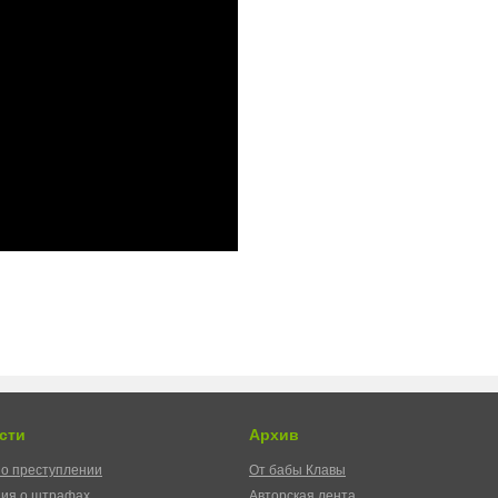
сти
Архив
о преступлении
От бабы Клавы
ия о штрафах
Авторская лента