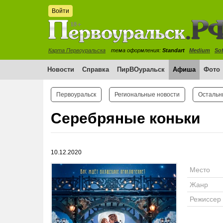
Войти
Карта Первоуральска
тема оформления:
Standart
Medium
Sof
Новости
Справка
ПирВОуральск
Афиша
Фото
Первоуральск
Региональные новости
Остальн
Серебряные коньки
10.12.2020
Место
Жанр
Режиссер