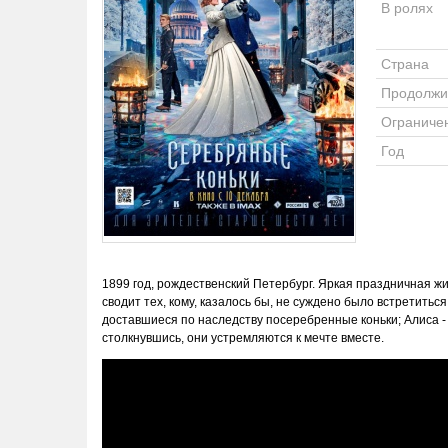
В ролях
Страна
Продолжи
Ограниче
Год
1899 год, рождественский Петербург. Яркая праздничная жи
сводит тех, кому, казалось бы, не суждено было встретитьс
доставшиеся по наследству посеребренные коньки; Алиса - д
столкнувшись, они устремляются к мечте вместе.