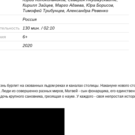
Кирилл Зайцев, Марго Адаева, Юра Борисов,
Тимофей Трибунцев, Александра Ревенко
Россия
тельность
130 мин. / 02:10
ния
6+
2020
знь бурлит на скованных льдом реках и каналах столицы. Накануне нового ст
я. Люди из совершенно разных миров, Матвей - сын фонарщика, его единствен
очь крупного сановника, грезящая о науке. У каждого - своя непростая истор