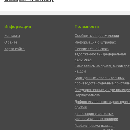
Информация
Полезности
Контакты
Сообщить о преступлении
О сайте
Информация о штрафах
Карта сайта
Сервис «Узнай свою
задолженность» федеральная
налоговая
Самозапись на прием, вызов вра
на дом
Банк данных исполнительных
производств (судебные пристав
Государственные услуги полици
Первоуральска
Добровольная возмездная сдача
оружия
дислокация участковых
уполномоченных полиции
График приема граждан