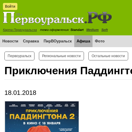
Войти
Карта Первоуральска
тема оформления:
Standart
Medium
Soft
Новости
Справка
ПирВОуральск
Афиша
Фото
Первоуральск
Региональные новости
Остальные новости
Приключения Паддингт
18.01.2018