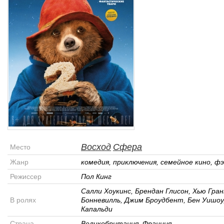
Восход
Сфера
Место
Жанр
комедия, приключения, семейное кино, ф
Режиссер
Пол Кинг
Салли Хоукинс, Брендан Глисон, Хью Гра
В ролях
Бонневилль, Джим Броудбент, Бен Уишоу
Капальди
Страна
Великобритания, Франция