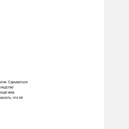
ночи. Скрываться
следство
 ещё жив.
азать, что её