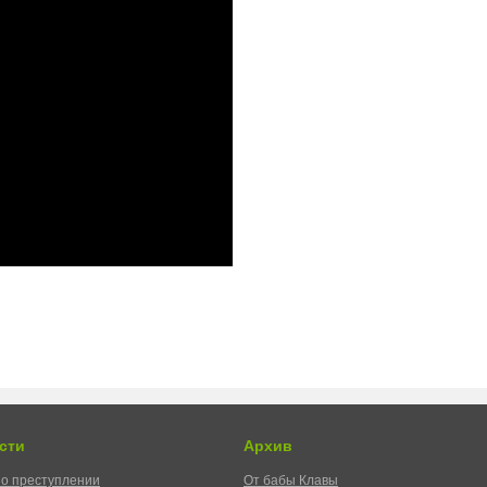
сти
Архив
о преступлении
От бабы Клавы