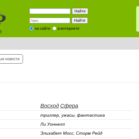
на сайте
в интернете
t
ые новости
Восход
Сфера
триллер, ужасы, фантастика
Ли Уоннелл
Элизабет Мосс, Сторм Рейд