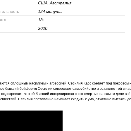
США, Австралия
тельность
124 минуты
ния
18+
2020
аются сплошным насилием и агрессией, Сесилия Касс сбегает под покровом 
Вскоре бывший бойфренд Сесилии совершает самоубийство и оставляет ей в на
 подозревает, что её бывший инсценировал свою смерть и на самом деле всё
сшествий, Сесилия постепенно начинает сходить с ума, отчаянно пытаясь док