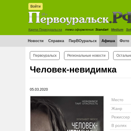
Войти
Карта Первоуральска
тема оформления:
Standart
Medium
Sof
Новости
Справка
ПирВОуральск
Афиша
Фото
Первоуральск
Региональные новости
Остальн
Человек-невидимка
05.03.2020
Место
Жанр
Режиссер
В ролях