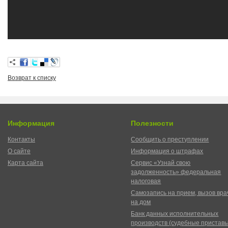
Возврат к списку
Информация
Полезности
Контакты
Сообщить о преступлении
О сайте
Информация о штрафах
Карта сайта
Сервис «Узнай свою
задолженность» федеральная
налоговая
Самозапись на прием, вызов вра
на дом
Банк данных исполнительных
производств (судебные пристав