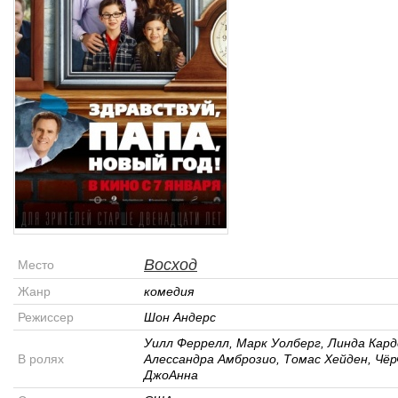
Восход
Место
Жанр
комедия
Режиссер
Шон Андерс
Уилл Феррелл, Марк Уолберг, Линда Кард
В ролях
Алессандра Амброзио, Томас Хейден, Чёр
ДжоАнна