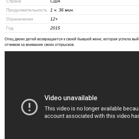
Страна
США
Продолжительность
1 ч. 36 мин.
Ограничения
12+
Год
2015
Отец двоих детей возвращается к своей бывшей жене, которая успела выйт
отчимом за внимание своих отпрысков.