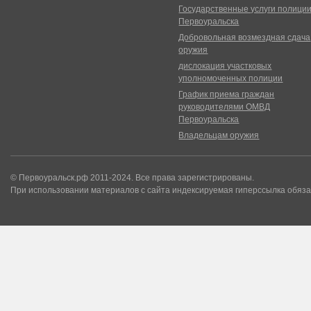
Государственные услуги полици
Первоуральска
Добровольная возмездная сдача
оружия
дислокация участковых
уполномоченных полиции
График приема граждан
руководителями ОМВД
Первоуральска
Владельцам оружия
© Первоуральск.рф 2011-2024. Все права зарегистрированы.
При использовании материалов с сайта индексируемая гиперссылка обяза