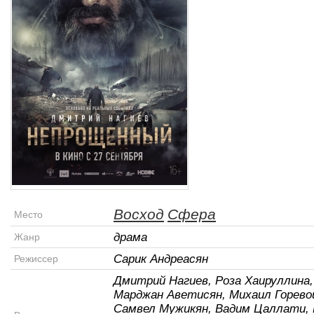
Восход
Сфера
Место
драма
Жанр
Сарик Андреасян
Режиссер
Дмитрий Нагиев, Роза Хаируллина,
Марджан Аветисян, Михаил Горево
Самвел Мужикян, Вадим Цаллати, 