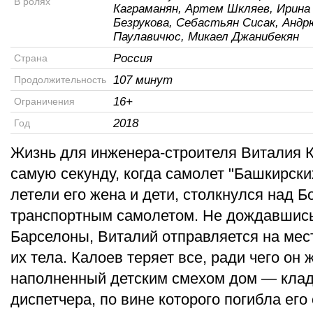
В ролях
Каграманян, Артем Шкляев, Ирина
Безрукова, Себастьян Сисак, Андр
Паулавичюс, Микаел Джанибекян
Россия
Страна
107 минут
Продолжительность
16+
Ограничения
2018
Год
Жизнь для инженера-строителя Виталия К
самую секунду, когда самолет "Башкирски
летели его жена и дети, столкнулся над 
транспортным самолетом. Не дождавшись
Барселоны, Виталий отправляется на мес
их тела. Калоев теряет все, ради чего он 
наполненный детским смехом дом — кла
диспетчера, по вине которого погибла его