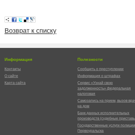
Возврат к списку
Информация
Полезности
Контакты
Сообщить о преступлении
О сайте
Информация о штрафах
Карта сайта
Сервис «Узнай свою
задолженность» федеральная
налоговая
Самозапись на прием, вызов вра
на дом
Банк данных исполнительных
производств (судебные пристав
Государственные услуги полици
Первоуральска