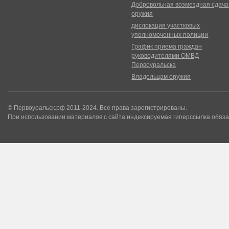
Добровольная возмездная сдача
оружия
дислокация участковых
уполномоченных полиции
График приема граждан
руководителями ОМВД
Первоуральска
Владельцам оружия
© Первоуральск.рф 2011-2024. Все права зарегистрированы.
При использовании материалов с сайта индексируемая гиперссылка обяза