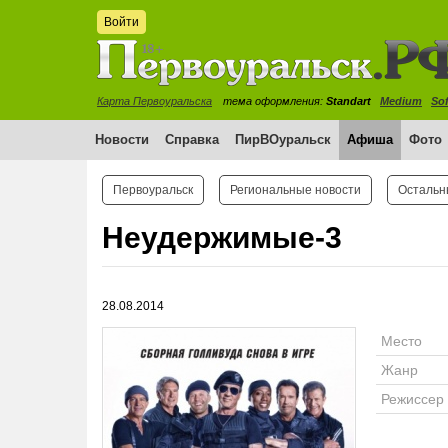
Войти
Карта Первоуральска
тема оформления:
Standart
Medium
Sof
Новости
Справка
ПирВОуральск
Афиша
Фото
Первоуральск
Региональные новости
Остальн
Неудержимые-3
28.08.2014
Место
Жанр
Режиссер