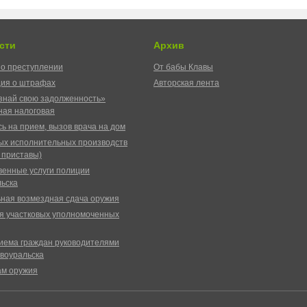
сти
Архив
о преступлении
От бабы Клавы
ия о штрафах
Авторская лента
знай свою задолженность»
ая налоговая
ь на прием, вызов врача на дом
ых исполнительных производств
 приставы)
венные услуги полиции
ьска
ная возмездная сдача оружия
я участковых уполномоченных
иема граждан руководителями
воуральска
ам оружия