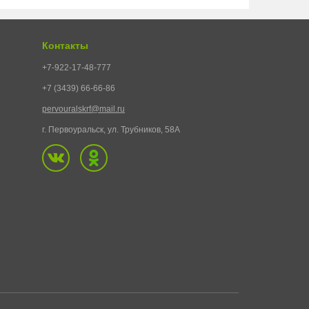
Контакты
+7-922-17-48-777
+7 (3439) 66-66-86
pervouralskrf@mail.ru
г. Первоуральск, ул. Трубников, 58А