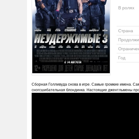
В ролях
Страна
Продолжи
Ограниче
Год
Сборная Голливуда снова в игре. Самые громкие имена. С
сногсшибательная блондинка. Настоящие джентльмены про