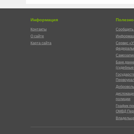
Информация
Полезно
Контакты
Сообщить 
О сайте
Информац
Карта сайта
Сервис «У
федеральн
Самозапис
Банк данн
(судебные
Государст
Первоурал
Доброволь
дислокаци
полиции
График пр
ОМВД Пер
Владельц