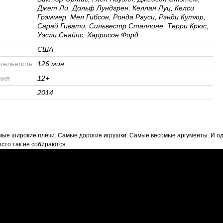
Джет Ли, Дольф Лундгрен, Келлан Луц, Келси
Грэммер, Мел Гибсон, Ронда Рауси, Рэнди Кутюр,
Сарай Гивати, Сильвестр Сталлоне, Терри Крюс,
Уэсли Снайпс, Харрисон Форд
США
тельность
126 мин.
ния
12+
2014
амые широкие плечи. Самые дорогие игрушки. Самые весомые аргументы. И о
сто так не собираются.