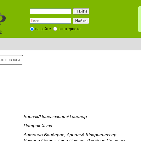
на сайте
в интернете
t
ые новости
Боевик/Приключения/Триллер‎
Патрик Хьюз
Антонио Бандерас, Арнольд Шварценеггер,
Виктор Ортис, Глен Пауэлл, Джейсон Стэтем,