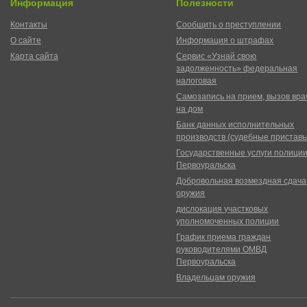
Информация
Полезности
Контакты
Сообщить о преступлении
О сайте
Информация о штрафах
Карта сайта
Сервис «Узнай свою
задолженность» федеральная
налоговая
Самозапись на прием, вызов вра
на дом
Банк данных исполнительных
производств (судебные пристав
Государственные услуги полици
Первоуральска
Добровольная возмездная сдача
оружия
дислокация участковых
уполномоченных полиции
График приема граждан
руководителями ОМВД
Первоуральска
Владельцам оружия