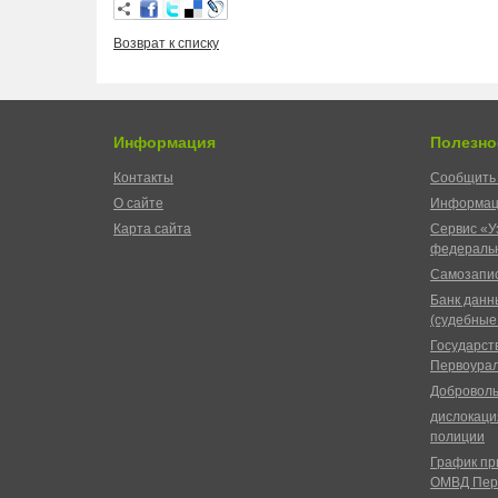
Возврат к списку
Информация
Полезно
Контакты
Сообщить 
О сайте
Информац
Карта сайта
Сервис «У
федеральн
Самозапис
Банк данн
(судебные
Государст
Первоурал
Доброволь
дислокаци
полиции
График пр
ОМВД Пер