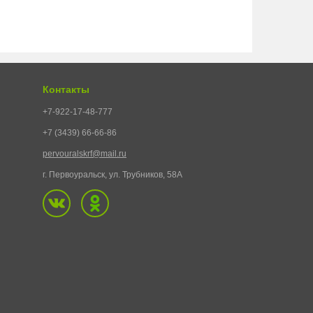
Контакты
+7-922-17-48-777
+7 (3439) 66-66-86
pervouralskrf@mail.ru
г. Первоуральск, ул. Трубников, 58А