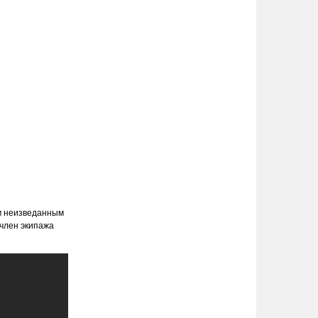
им неизведанным
 член экипажа