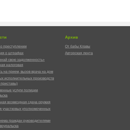
сти
Архив
о преступлении
От бабы Клавы
ия о штрафах
Авторская лента
знай свою задолженность»
ая налоговая
ь на прием, вызов врача на дом
ых исполнительных производств
 приставы)
венные услуги полиции
ьска
ная возмездная сдача оружия
я участковых уполномоченных
иема граждан руководителями
воуральска