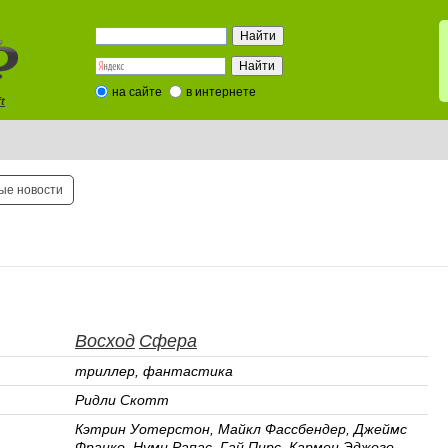
на сайте
в интернете
t
ые новости
Восход
Сфера
триллер, фантастика
Ридли Скотт
Кэтрин Уотерстон, Майкл Фассбендер, Джеймс
Франко, Нуми Рапас, Гай Пирс, Кармен Эджого,