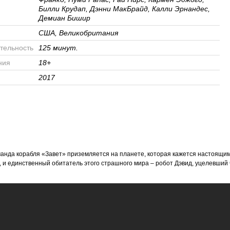
Билли Крудап, Дэнни МакБрайд, Калли Эрнандес,
Демиан Бишир
США, Великобритания
тельность
125 минут.
ния
18+
2017
 команда корабля «Завет» приземляется на планете, которая кажется настоящ
, и единственный обитатель этого страшного мира – робот Дэвид, уцелевший