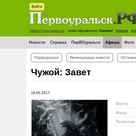
Войти
Карта Первоуральска
тема оформления:
Standart
Medium
Sof
Новости
Справка
ПирВОуральск
Афиша
Фото
Первоуральск
Региональные новости
Остальн
Чужой: Завет
18.05.2017
Место
Жанр
Режиссер