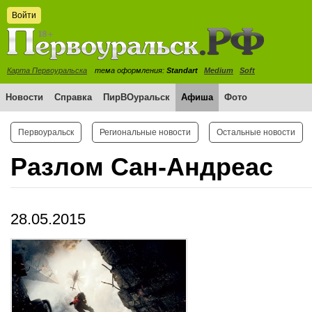
Войти
Карта Первоуральска
тема оформления:
Standart
Medium
Soft
Новости
Справка
ПирВОуральск
Афиша
Фото
Первоуральск
Региональные новости
Остальные новости
Разлом Сан-Андреас
28.05.2015