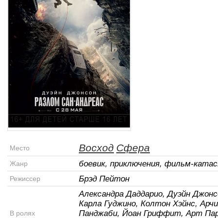
Восход
Сфера
Место
боевик, приключения, фильм-ката
Жанр
Брэд Пейтон
Режиссер
Александра Даддарио, Дуэйн Джонс
Карла Гуджино, Колтон Хэйнс, Арчи
Панджаби, Йоан Гриффит, Арт Пар
В ролях