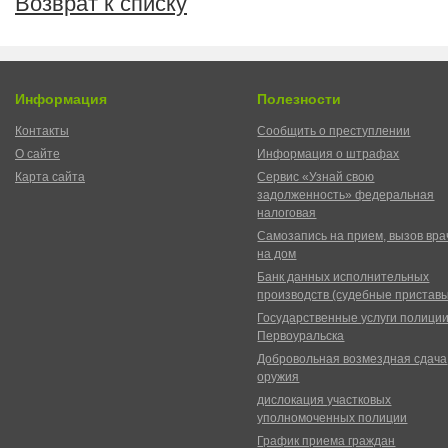
Возврат к списку
Информация
Полезности
Контакты
Сообщить о преступлении
О сайте
Информация о штрафах
Карта сайта
Сервис «Узнай свою
задолженность» федеральная
налоговая
Самозапись на прием, вызов вра
на дом
Банк данных исполнительных
производств (судебные пристав
Государственные услуги полици
Первоуральска
Добровольная возмездная сдача
оружия
дислокация участковых
уполномоченных полиции
График приема граждан