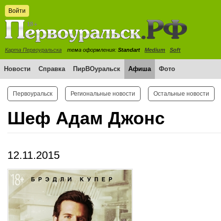
Войти
Карта Первоуральска
тема оформления:
Standart
Medium
Soft
Новости
Справка
ПирВОуральск
Афиша
Фото
Первоуральск
Региональные новости
Остальные новости
Шеф Адам Джонс
12.11.2015