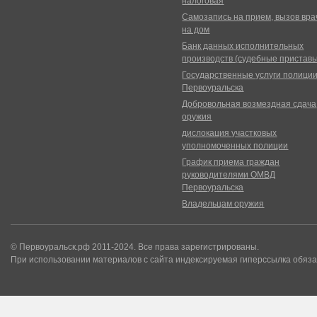
налоговая
Самозапись на прием, вызов вра
на дом
Банк данных исполнительных
производств (судебные пристав
Государственные услуги полици
Первоуральска
Добровольная возмездная сдача
оружия
дислокация участковых
уполномоченных полиции
График приема граждан
руководителями ОМВД
Первоуральска
Владельцам оружия
© Первоуральск.рф 2011-2024. Все права зарегистрированы.
При использовании материалов с сайта индексируемая гиперссылка обяза