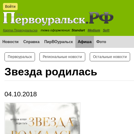
Войти
Карта Первоуральска
тема оформления:
Standart
Medium
Soft
Новости
Справка
ПирВОуральск
Афиша
Фото
Первоуральск
Региональные новости
Остальные новости
Звезда родилась
04.10.2018