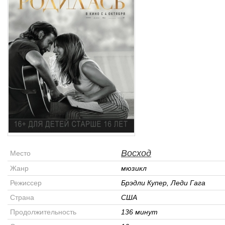
Восход
Место
Жанр
мюзикл
Режиссер
Брэдли Купер, Леди Гага
Страна
США
Продолжительность
136 минут