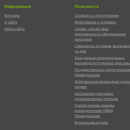
Информация
Полезности
Контакты
Сообщить о преступлении
О сайте
Информация о штрафах
Карта сайта
Сервис «Узнай свою
задолженность» федеральная
налоговая
Самозапись на прием, вызов вра
на дом
Банк данных исполнительных
производств (судебные пристав
Государственные услуги полици
Первоуральска
Добровольная возмездная сдача
оружия
дислокация участковых
уполномоченных полиции
График приема граждан
руководителями ОМВД
Первоуральска
Владельцам оружия