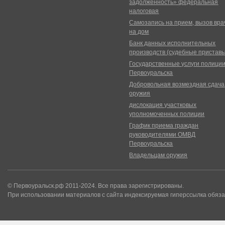
задолженность» федеральная
налоговая
Самозапись на прием, вызов вра
на дом
Банк данных исполнительных
производств (судебные пристав
Государственные услуги полици
Первоуральска
Добровольная возмездная сдача
оружия
дислокация участковых
уполномоченных полиции
График приема граждан
руководителями ОМВД
Первоуральска
Владельцам оружия
© Первоуральск.рф 2011-2024. Все права зарегистрированы.
При использовании материалов с сайта индексируемая гиперссылка обяза