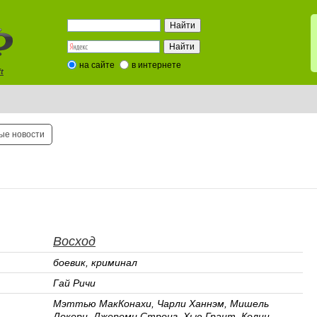
на сайте
в интернете
t
ые новости
Восход
боевик, криминал
Гай Ричи
Мэттью МакКонахи, Чарли Ханнэм, Мишель
Докери, Джереми Стронг, Хью Грант, Колин