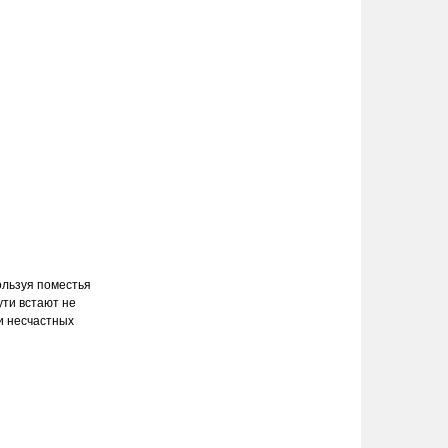
ользуя поместья
ути встают не
и несчастных