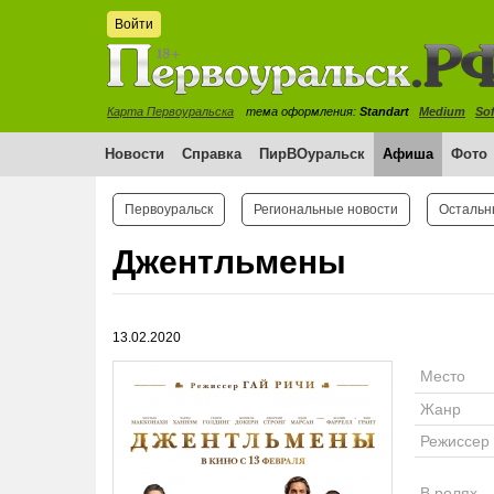
Войти
Карта Первоуральска
тема оформления:
Standart
Medium
Sof
Новости
Справка
ПирВОуральск
Афиша
Фото
Первоуральск
Региональные новости
Остальн
Джентльмены
13.02.2020
Место
Жанр
Режиссер
В ролях