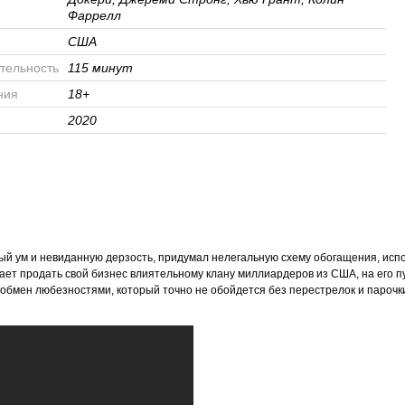
Фаррелл
США
тельность
115 минут
ния
18+
2020
ый ум и невиданную дерзость, придумал нелегальную схему обогащения, исп
ает продать свой бизнес влиятельному клану миллиардеров из США, на его п
обмен любезностями, который точно не обойдется без перестрелок и парочк