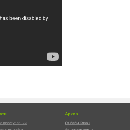
сти
Архив
о преступлении
От бабы Клавы
ия о штрафах
Авторская лента