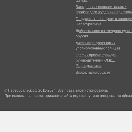
на дом
Банк данных исполнительных
производств (судебные пристав
Государственные услуги полици
Первоуральска
Добровольная возмездная сдача
оружия
дислокация участковых
уполномоченных полиции
График приема граждан
руководителями ОМВД
Первоуральска
Владельцам оружия
© Первоуральск.рф 2011-2024. Все права зарегистрированы.
При использовании материалов с сайта индексируемая гиперссылка обяза