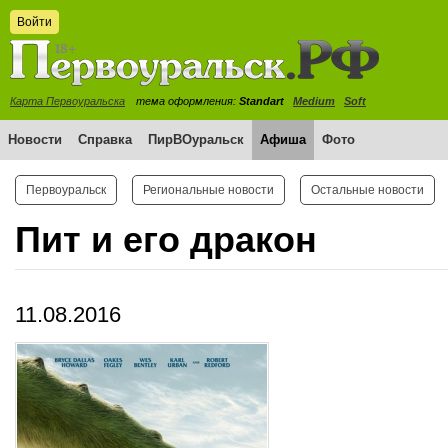
Войти
Карта Первоуральска
тема оформления:
Standart
Medium
Soft
Новости
Справка
ПирВОуральск
Афиша
Фото
Первоуральск
Региональные новости
Остальные новости
Пит и его дракон
11.08.2016