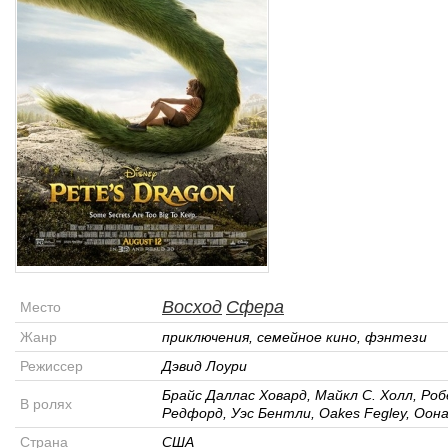
Восход
Сфера
Место
Жанр
приключения, семейное кино, фэнтези
Режиссер
Дэвид Лоури
Брайс Даллас Ховард, Майкл С. Холл, Ро
В ролях
Редфорд, Уэс Бентли, Oakes Fegley, Оон
Страна
США