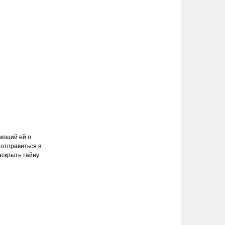
ающий ей о
 отправиться в
аскрыть тайну