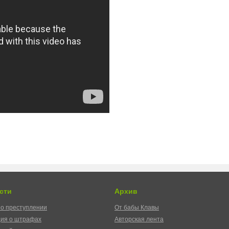
сти
Архив
о преступлении
От бабы Клавы
ия о штрафах
Авторская лента