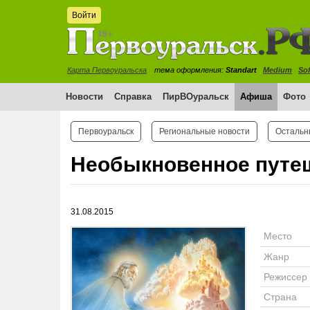
Войти
Карта Первоуральска
тема оформления:
Standart
Medium
Sof
Новости
Справка
ПирВОуральск
Афиша
Фото
Первоуральск
Региональные новости
Остальн
Необыкновенное путе
31.08.2015
Место
Жанр
Режиссер
Страна