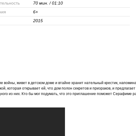
тельность
70 мин. / 01:10
ния
6+
2015
е войны, живет в детском доме и втайне хранит нательный крестик, напомин
й, которая открывает ей, что дом полон секретов и призраков, и предлагает
дного из них. Кто бы мог подумать, что это приглашение поможет Серафиме р