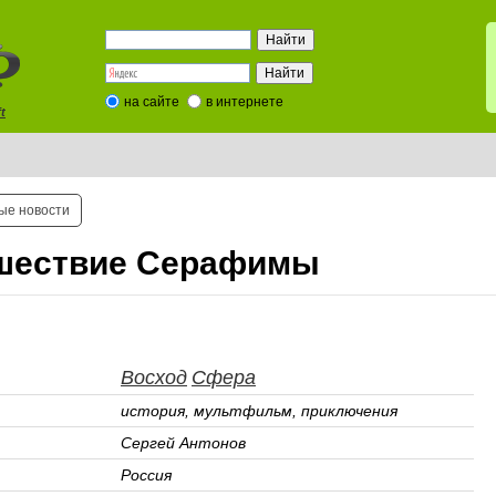
на сайте
в интернете
t
ые новости
шествие Серафимы
Восход
Сфера
история, мультфильм, приключения
Сергей Антонов
Россия