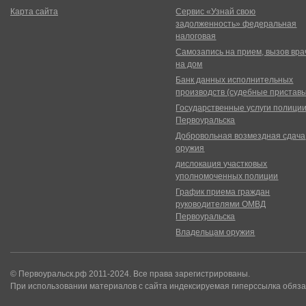
Карта сайта
Сервис «Узнай свою
задолженность» федеральная
налоговая
Самозапись на прием, вызов вра
на дом
Банк данных исполнительных
производств (судебные пристав
Государственные услуги полици
Первоуральска
Добровольная возмездная сдача
оружия
дислокация участковых
уполномоченных полиции
График приема граждан
руководителями ОМВД
Первоуральска
Владельцам оружия
© Первоуральск.рф 2011-2024. Все права зарегистрированы.
При использовании материалов с сайта индексируемая гиперссылка обяза