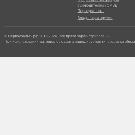
График приема граждан
руководителями ОМВД
Первоуральска
Владельцам оружия
© Первоуральск.рф 2011-2024. Все права зарегистрированы.
При использовании материалов с сайта индексируемая гиперссылка обяза