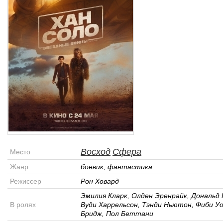
Восход
Сфера
Место
Жанр
боевик, фантастика
Режиссер
Рон Ховард
Эмилия Кларк, Олден Эренрайк, Дональд 
В ролях
Вуди Харрельсон, Тэнди Ньютон, Фиби У
Бридж, Пол Беттани