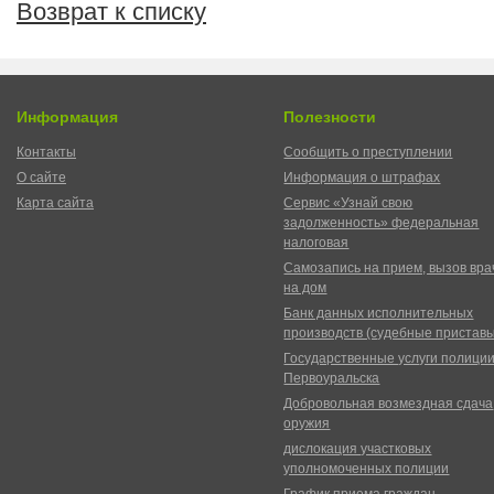
Возврат к списку
Информация
Полезности
Контакты
Сообщить о преступлении
О сайте
Информация о штрафах
Карта сайта
Сервис «Узнай свою
задолженность» федеральная
налоговая
Самозапись на прием, вызов вра
на дом
Банк данных исполнительных
производств (судебные пристав
Государственные услуги полици
Первоуральска
Добровольная возмездная сдача
оружия
дислокация участковых
уполномоченных полиции