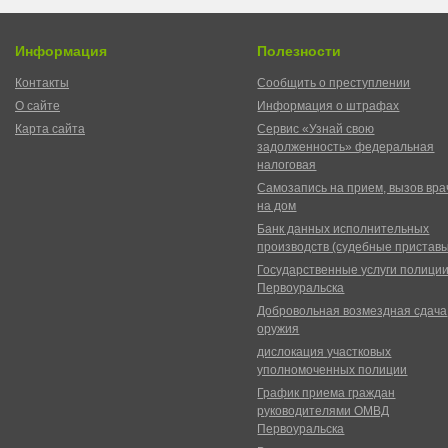
Информация
Полезности
Контакты
Сообщить о преступлении
О сайте
Информация о штрафах
Карта сайта
Сервис «Узнай свою
задолженность» федеральная
налоговая
Самозапись на прием, вызов вра
на дом
Банк данных исполнительных
производств (судебные пристав
Государственные услуги полици
Первоуральска
Добровольная возмездная сдача
оружия
дислокация участковых
уполномоченных полиции
График приема граждан
руководителями ОМВД
Первоуральска