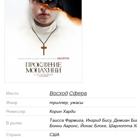
Восход
Сфера
Место
Жанр
триллер, ужасы
Режиссер
Корин Харди
Таисса Фармига, Ингрид Бису, Демиан Би
В ролях
Бонни Ааронс, Йонас Блоке, Шарлотта Х
Страна
США