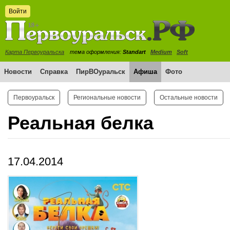
Войти
Карта Первоуральска
тема оформления:
Standart
Medium
Soft
Новости
Справка
ПирВОуральск
Афиша
Фото
Первоуральск
Региональные новости
Остальные новости
Реальная белка
17.04.2014