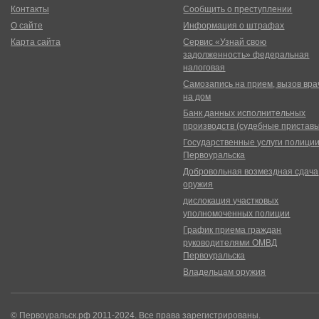
Контакты
Сообщить о преступлении
О сайте
Информация о штрафах
Карта сайта
Сервис «Узнай свою
задолженность» федеральная
налоговая
Самозапись на прием, вызов вра
на дом
Банк данных исполнительных
производств (судебные пристав
Государственные услуги полици
Первоуральска
Добровольная возмездная сдача
оружия
дислокация участковых
уполномоченных полиции
График приема граждан
руководителями ОМВД
Первоуральска
Владельцам оружия
© Первоуральск.рф 2011-2024. Все права зарегистрированы.