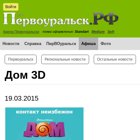
Войти
Карта Первоуральска
тема оформления:
Standart
Medium
Soft
Новости
Справка
ПирВОуральск
Афиша
Фото
Первоуральск
Региональные новости
Остальные новости
Дом 3D
19.03.2015