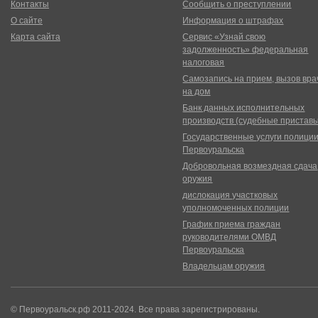
Контакты
Сообщить о преступлении
О сайте
Информация о штрафах
Карта сайта
Сервис «Узнай свою
задолженность» федеральная
налоговая
Самозапись на прием, вызов вра
на дом
Банк данных исполнительных
производств (судебные пристав
Государственные услуги полици
Первоуральска
Добровольная возмездная сдача
оружия
дислокация участковых
уполномоченных полиции
График приема граждан
руководителями ОМВД
Первоуральска
Владельцам оружия
© Первоуральск.рф 2011-2024. Все права зарегистрированы.