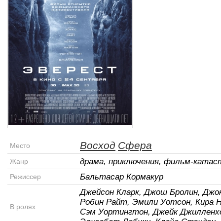
Восход
Сфера
Место
драма, приключения, фильм-ката
Жанр
Бальтасар Кормакур
Режиссер
Джейсон Кларк, Джош Бролин, Джон
Робин Райт, Эмили Уотсон, Кира 
В ролях
Сэм Уортингтон, Джейк Джилленх