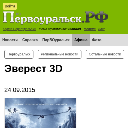
Войти
Карта Первоуральска
тема оформления:
Standart
Medium
Soft
Новости
Справка
ПирВОуральск
Афиша
Фото
Первоуральск
Региональные новости
Остальные новости
Эверест 3D
24.09.2015