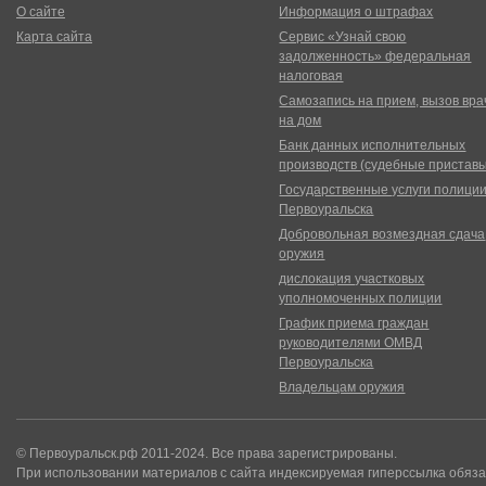
О сайте
Информация о штрафах
Карта сайта
Сервис «Узнай свою
задолженность» федеральная
налоговая
Самозапись на прием, вызов вра
на дом
Банк данных исполнительных
производств (судебные пристав
Государственные услуги полици
Первоуральска
Добровольная возмездная сдача
оружия
дислокация участковых
уполномоченных полиции
График приема граждан
руководителями ОМВД
Первоуральска
Владельцам оружия
© Первоуральск.рф 2011-2024. Все права зарегистрированы.
При использовании материалов с сайта индексируемая гиперссылка обяза