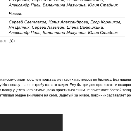
Александр Паль, Валентина Мазунина, Юлия Стадник
Россия
Сергей Светлаков, Юлия Александрова, Егор Корешков,
Ян Цапник, Сергей Лавыгин, Елена Валюшкина,
Александр Паль, Валентина Мазунина, Юлия Стадник
ния
16+
ансовую авантюру, чем подставляет своих партнеров по бизнесу. Без лишни
у Ивановичу… а он в гробу все это видел. Ему бы три дня пролежать и похоро
о плану уцелевшего отчима, пока проститься с ним не приезжает боевой това
етягивая общее внимание на себя. Задетый за живое, покойник заставляет р