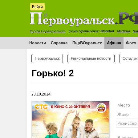
Войти
Карта Первоуральска
тема оформления:
Standart
Medium
Sof
Новости
Справка
ПирВОуральск
Афиша
Фото
Первоуральск
Региональные новости
Остальн
Горько! 2
23.10.2014
Место
Жанр
Режиссер
В ролях