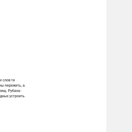
х слов те
ны пережить, а
рищ. Рубаха-
одных устроить