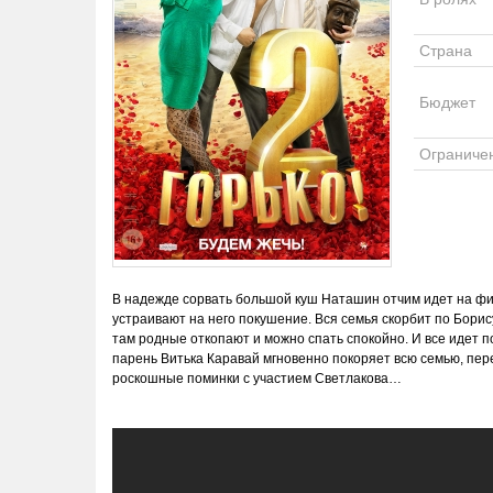
Страна
Бюджет
Ограниче
В надежде сорвать большой куш Наташин отчим идет на фин
устраивают на него покушение. Вся семья скорбит по Борис
там родные откопают и можно спать спокойно. И все идет п
парень Витька Каравай мгновенно покоряет всю семью, пер
роскошные поминки с участием Светлакова…