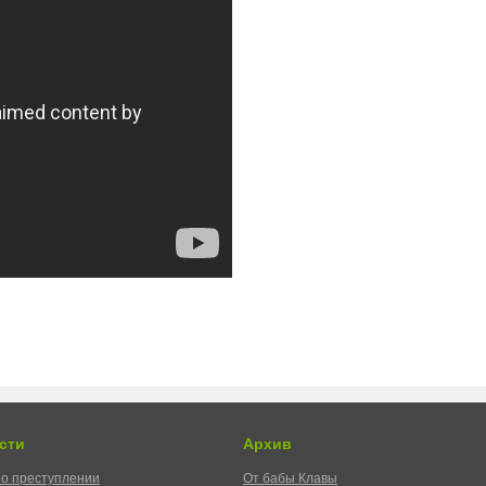
сти
Архив
о преступлении
От бабы Клавы