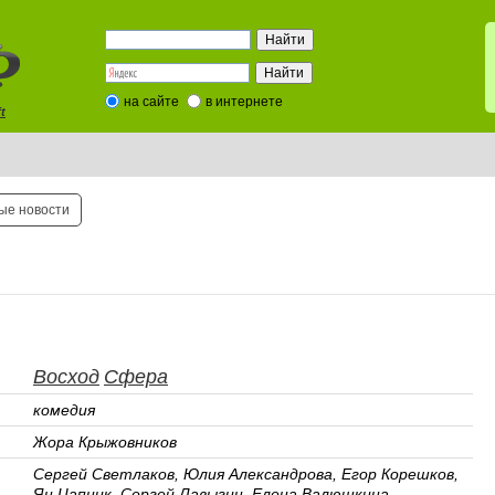
на сайте
в интернете
t
ые новости
Восход
Сфера
комедия
Жора Крыжовников
Сергей Светлаков, Юлия Александрова, Егор Корешков,
Ян Цапник, Сергей Лавыгин, Елена Валюшкина,