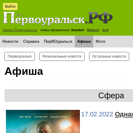
Войти
Карта Первоуральска
тема оформления:
Standart
Medium
Soft
Новости
Справка
ПирВОуральск
Афиша
Фото
Первоуральск
Региональные новости
Остальные новости
Афиша
Сфера
17.02.2022
Одна