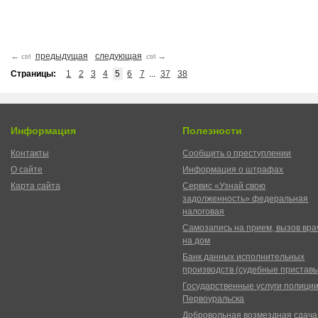
←
предыдущая
следующая
→
ctrl
ctrl
Страницы:
1
2
3
4
5
6
7
...
37
38
Информация
Полезности
Контакты
Сообщить о преступлении
О сайте
Информация о штрафах
Карта сайта
Сервис «Узнай свою
задолженность» федеральная
налоговая
Самозапись на прием, вызов вра
на дом
Банк данных исполнительных
производств (судебные пристав
Государственные услуги полици
Первоуральска
Добровольная возмездная сдача