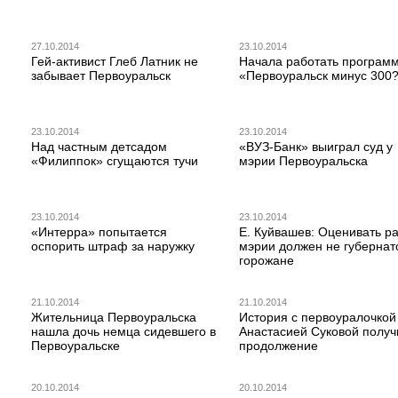
27.10.2014
23.10.2014
Гей-активист Глеб Латник не
Начала работать програм
забывает Первоуральск
«Первоуральск минус 300
23.10.2014
23.10.2014
Над частным детсадом
«ВУЗ-Банк» выиграл суд у
«Филиппок» сгущаются тучи
мэрии Первоуральска
23.10.2014
23.10.2014
«Интерра» попытается
Е. Куйвашев: Оценивать р
оспорить штраф за наружку
мэрии должен не губернат
горожане
21.10.2014
21.10.2014
Жительница Первоуральска
История с первоуралочкой
нашла дочь немца сидевшего в
Анастасией Суковой получ
Первоуральске
продолжение
20.10.2014
20.10.2014