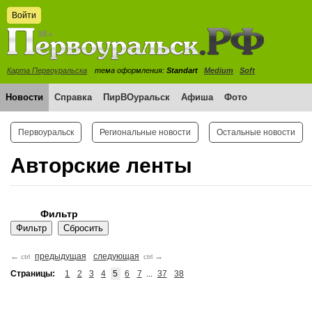
Войти
Карта Первоуральска
тема оформления:
Standart
Medium
Soft
Новости
Справка
ПирВОуральск
Афиша
Фото
Первоуральск
Региональные новости
Остальные новости
Авторские ленты
Фильтр
←
предыдущая
следующая
→
ctrl
ctrl
Страницы:
1
2
3
4
5
6
7
...
37
38