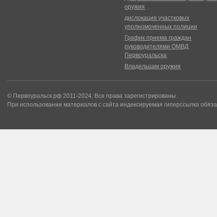
оружия
дислокация участковых
уполномоченных полиции
График приема граждан
руководителями ОМВД
Первоуральска
Владельцам оружия
© Первоуральск.рф 2011-2024. Все права зарегистрированы.
При использовании материалов с сайта индексируемая гиперссылка обяза