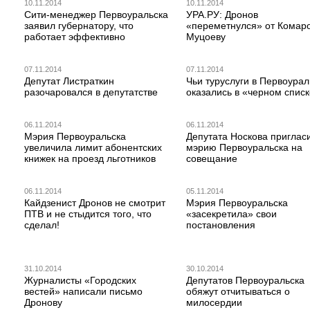
10.11.2014
10.11.2014
Сити-менеджер Первоуральска
УРА.РУ: Дронов
заявил губернатору, что
«переметнулся» от Комаро
работает эффективно
Муцоеву
07.11.2014
07.11.2014
Депутат Листраткин
Чьи туруслуги в Первоурал
разочаровался в депутатстве
оказались в «черном спис
06.11.2014
06.11.2014
Мэрия Первоуральска
Депутата Носкова приглас
увеличила лимит абонентских
мэрию Первоуральска на
книжек на проезд льготников
совещание
06.11.2014
05.11.2014
Кайдзенист Дронов не смотрит
Мэрия Первоуральска
ПТВ и не стыдится того, что
«засекретила» свои
сделал!
постановления
31.10.2014
30.10.2014
Журналисты «Городских
Депутатов Первоуральска
вестей» написали письмо
обяжут отчитываться о
Дронову
милосердии