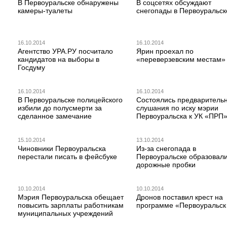
В Первоуральске обнаружены
В соцсетях обсуждают
камеры-туалеты
снегопады в Первоуральск
16.10.2014
16.10.2014
Агентство УРА.РУ посчитало
Ярин проехал по
кандидатов на выборы в
«переверзевским местам»
Госдуму
16.10.2014
16.10.2014
В Первоуральске полицейского
Состоялись предваритель
избили до полусмерти за
слушания по иску мэрии
сделанное замечание
Первоуральска к УК «ПРП
15.10.2014
13.10.2014
Чиновники Первоуральска
Из-за снегопада в
перестали писать в фейсбуке
Первоуральске образовал
дорожные пробки
10.10.2014
10.10.2014
Мэрия Первоуральска обещает
Дронов поставил крест на
повысить зарплаты работникам
программе «Первоуральск
муниципальных учреждений