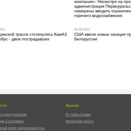
м
компания»: Несмотря на пр
администрации Первоуральс
намерены вводить ограниче
горячего водоснабжения
2011
01.02.2011
ермской трассе столкнулись КамАЗ
США ввели новые санкции п
обус - двое пострадавших
Белоруссии
сти
Архив
о преступлении
От бабы Клавы
ия о штрафах
Авторская лента
знай свою задолженность»