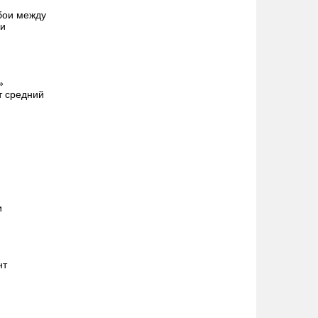
бои между
ми
»
т средний
и
нт