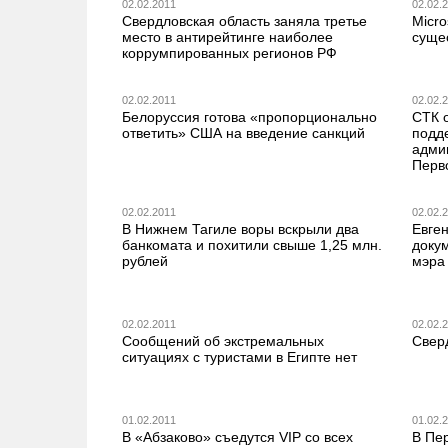
02.02.2011
02.02.
Свердловская область заняла третье
Micro
место в антирейтинге наиболее
суще
коррумпированных регионов РФ
02.02.2011
02.02.
Белоруссия готова «пропорционально
СТК 
ответить» США на введение санкций
подд
адми
Перв
02.02.2011
02.02.
В Нижнем Тагиле воры вскрыли два
Евген
банкомата и похитили свыше 1,25 млн.
доку
рублей
мэра
02.02.2011
02.02.
Сообщений об экстремальных
Сверд
ситуациях c туристами в Египте нет
01.02.2011
01.02.
В «Абзаково» съедутся VIP со всех
В Пер