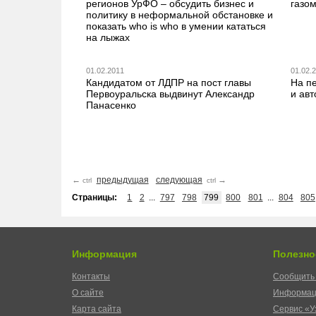
регионов УрФО – обсудить бизнес и
газо
политику в неформальной обстановке и
показать who is who в умении кататься
на лыжах
01.02.2011
01.02.
Кандидатом от ЛДПР на пост главы
На п
Первоуральска выдвинут Александр
и авт
Панасенко
←
предыдущая
следующая
→
ctrl
ctrl
Страницы:
1
2
...
797
798
799
800
801
...
804
805
Информация
Полезно
Контакты
Сообщить 
О сайте
Информац
Карта сайта
Сервис «У