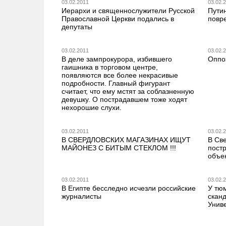
03.02.2011
03.02.
Иерархи и священнослужители Русской
Пути
Православной Церкви подались в
повр
депутаты
03.02.2011
03.02.
В деле зампрокурора, избившего
Оппо
гаишника в торговом центре,
появляются все более некрасивые
подробности. Главный фигурант
считает, что ему мстят за соблазненную
девушку. О пострадавшем тоже ходят
нехорошие слухи.
03.02.2011
03.02.
В СВЕРДЛОВСКИХ МАГАЗИНАХ ИЩУТ
В Св
МАЙОНЕЗ С БИТЫМ СТЕКЛОМ !!!
пост
объе
03.02.2011
03.02.
В Египте бесследно исчезли российские
У тю
журналисты
скан
Унив