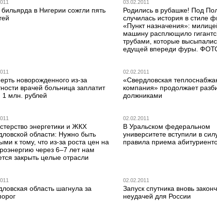
2011
03.02.2011
 бильярда в Нигерии сожгли пять
Родились в рубашке! Под По
тей
случилась история в стиле 
«Пункт назначения»: милице
машину расплющило гигантс
трубами, которые высыпалис
едущей впереди фуры. ФОТ
2011
02.02.2011
ерть новорожденного из-за
«Свердловская теплоснабж
тности врачей больница заплатит
компания» продолжает разби
 1 млн. рублей
должниками
2011
02.02.2011
стерство энергетики и ЖКХ
В Уральском федеральном
дловской области: Нужно быть
университете вступили в сил
ыми к тому, что из-за роста цен на
правила приема абитуриент
троэнергию через 6–7 лет нам
ется закрыть целые отрасли
2011
02.02.2011
дловская область шагнула за
Запуск спутника вновь закон
порог
неудачей для России