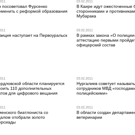
2011
03.02.2011
н посоветовал Фурсенко
В Каире идут ожесточенные 
еменить с реформой образования
сторонниками и противника
Мубарака
2011
03.02.2011
зиция наступает на Первоуральск
В рамках закона «О полиции
аттестацию первыми пройде
офицерский состав
2011
03.02.2011
ердловской области планируется
Нургалиев советует называть
роить 110 дополнительных
сотрудников МВД «господам
ктов для цифрового вещания
полицейскими»
2011
03.02.2011
менского биатлониста со
В области создан департаме
далом отобрали золото
ветеринарии
ерсиады