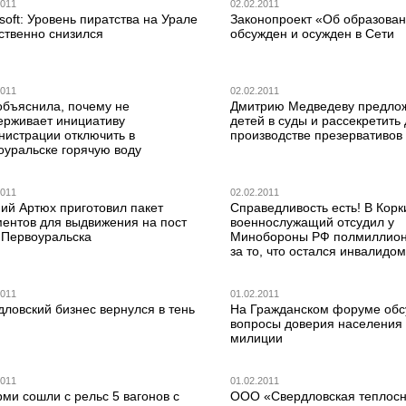
2011
02.02.2011
soft: Уровень пиратства на Урале
Законопроект «Об образова
ственно снизился
обсужден и осужден в Сети
2011
02.02.2011
объяснила, почему не
Дмитрию Медведеву предлож
ерживает инициативу
детей в суды и рассекретить
нистрации отключить в
производстве презервативов
оуральске горячую воду
2011
02.02.2011
ий Артюх приготовил пакет
Справедливость есть! В Корк
ментов для выдвижения на пост
военнослужащий отсудил у
 Первоуральска
Минобороны РФ полмиллион
за то, что остался инвалидом
2011
01.02.2011
ловский бизнес вернулся в тень
На Гражданском форуме обс
вопросы доверия населения 
милиции
2011
01.02.2011
ми сошли с рельс 5 вагонов с
ООО «Свердловская тепло