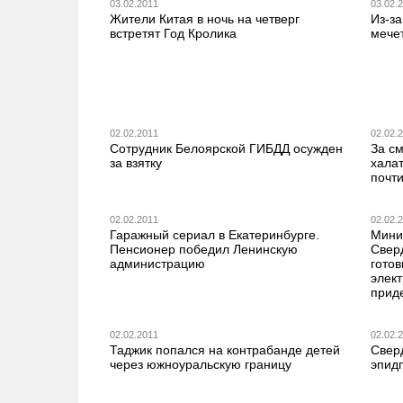
03.02.2011
03.02.
Жители Китая в ночь на четверг
Из-за
встретят Год Кролика
мече
02.02.2011
02.02.
Сотрудник Белоярской ГИБДД осужден
За см
за взятку
хала
почти
02.02.2011
02.02.
Гаражный сериал в Екатеринбурге.
Мини
Пенсионер победил Ленинскую
Свер
администрацию
готов
элек
прид
02.02.2011
02.02.
Таджик попался на контрабанде детей
Свер
через южноуральскую границу
эпид