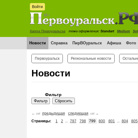
Войти
Карта Первоуральска
тема оформления:
Standart
Medium
Sof
Новости
Справка
ПирВОуральск
Афиша
Фото
Первоуральск
Региональные новости
Остальн
Новости
Фильтр
←
предыдущая
следующая
→
ctrl
ctrl
Страницы:
1
2
...
797
798
799
800
801
...
804
805