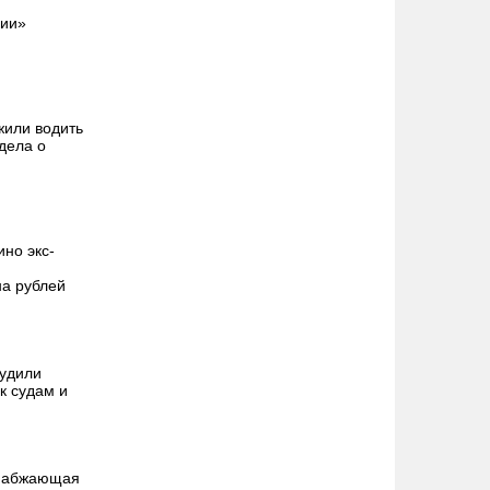
нии»
или водить
 дела о
ино экс-
а рублей
удили
к судам и
снабжающая