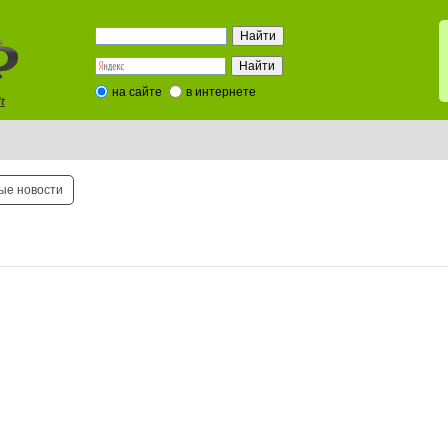
на сайте
в интернете
t
ые новости