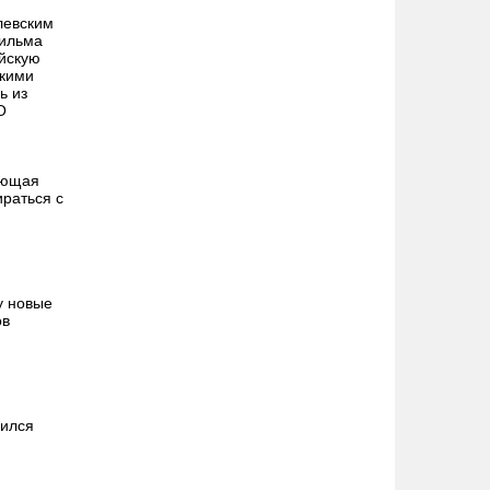
левским
фильма
йскую
кими
ь из
О
ающая
раться с
у новые
ов
чился