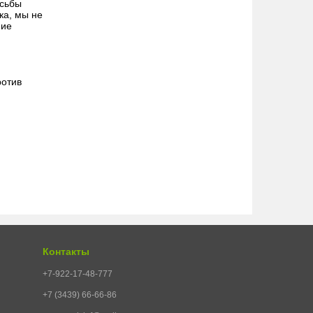
осьбы
ка, мы не
ние
ротив
Контакты
+7-922-17-48-777
+7 (3439) 66-66-86