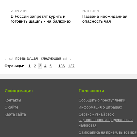
26.09.2019
26.09.2019
В России запретят курить и
Названа неожиданная
готовить шашлык на балконах
опасность чая
←
предыдущая
следующая
→
ctrl
ctrl
Страницы:
1
2
3
4
5
...
136
137
Информация
Полезности
Контакты
Сообщить о преступлении
О сайте
Информация о штрафах
Карта сайта
Сервис «Узнай свою
задолженность» федеральная
налоговая
Самозапись на прием, вызов вра