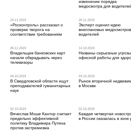
изменении порядка
медосмотра для водителе
20.11.2019
20.11.2019
«Росконтроль» рассказал о
Эксперт оценил идею
проверке творога на
внеплановых медосмотров
соответствие требованиям
водителей
06.11.2019
14.10.2019
Владельцев банковских карт
Названы серьезные угрозы
начали обкрадывать через
офисной работы для здор
телевизоры
04.10.2019
03.10.2019
В Свердловской области ищут
Рынок вторичной недвижи
преподавателей гуманитарных
в Москве
наук
02.10.2019
01.10.2019
Вячеслав Моше Кантор считает
Каждая четвертая новостр
предельно эффективной
в России оказалась в зоне 
политику Владимира Путина
против экстремизма