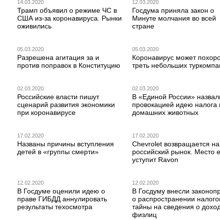
14.03.2020
12.03.2020
Трамп объявил о режиме ЧС в
Госдума приняла закон о
США из-за коронавируса. Рынки
Минуте молчания во всей
оживились
стране
05.03.2020
05.03.2020
Разрешена агитация за и
Коронавирус может похор
против поправок в Конституцию
треть небольших туркомпа
02.03.2020
02.03.2020
Российские власти пишут
В «Единой России» назвал
сценарий развития экономики
провокацией идею налога 
при коронавирусе
домашних животных
17.02.2020
17.02.2020
Названы причины вступления
Chevrolet возвращается на
детей в «группы смерти»
российский рынок. Место 
уступит Ravon
12.02.2020
12.02.2020
В Госдуме оценили идею о
В Госдуму внесли законоп
праве ГИБДД аннулировать
о распространении налого
результаты техосмотра
тайны на сведения о дохо
физлиц