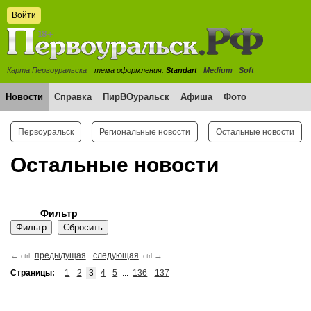
Войти
Карта Первоуральска
тема оформления:
Standart
Medium
Soft
Новости
Справка
ПирВОуральск
Афиша
Фото
Первоуральск
Региональные новости
Остальные новости
Остальные новости
Фильтр
←
предыдущая
следующая
→
ctrl
ctrl
Страницы:
1
2
3
4
5
...
136
137