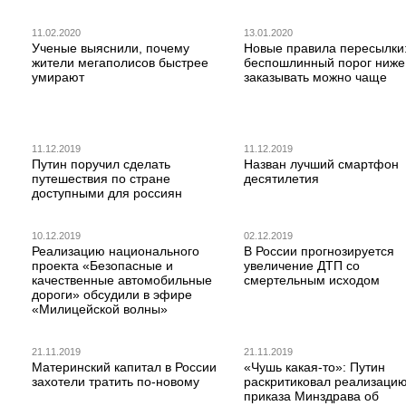
11.02.2020
13.01.2020
Ученые выяснили, почему
Новые правила пересылки
жители мегаполисов быстрее
беспошлинный порог ниже
умирают
заказывать можно чаще
11.12.2019
11.12.2019
Путин поручил сделать
Назван лучший смартфон
путешествия по стране
десятилетия
доступными для россиян
10.12.2019
02.12.2019
Реализацию национального
В России прогнозируется
проекта «Безопасные и
увеличение ДТП со
качественные автомобильные
смертельным исходом
дороги» обсудили в эфире
«Милицейской волны»
21.11.2019
21.11.2019
Материнский капитал в России
«Чушь какая-то»: Путин
захотели тратить по-новому
раскритиковал реализаци
приказа Минздрава об