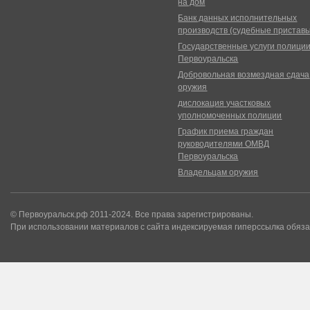
на дом
Банк данных исполнительных
производств (судебные пристав
Государственные услуги полици
Первоуральска
Добровольная возмездная сдача
оружия
дислокация участковых
уполномоченных полиции
График приема граждан
руководителями ОМВД
Первоуральска
Владельцам оружия
© Первоуральск.рф 2011-2024. Все права зарегистрированы.
При использовании материалов с сайта индексируемая гиперссылка обяза