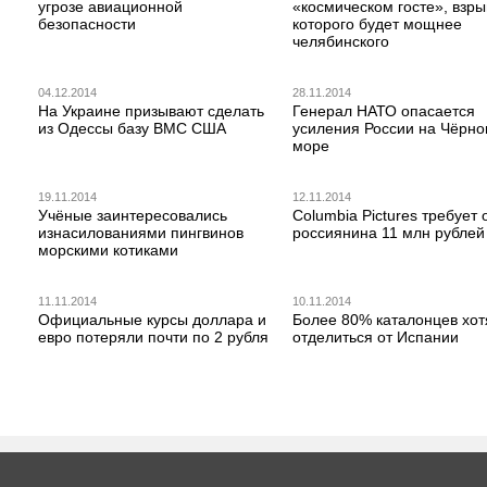
угрозе авиационной
«космическом госте», взры
безопасности
которого будет мощнее
челябинского
04.12.2014
28.11.2014
На Украине призывают сделать
Генерал НАТО опасается
из Одессы базу ВМС США
усиления России на Чёрн
море
19.11.2014
12.11.2014
Учёные заинтересовались
Columbia Pictures требует 
изнасилованиями пингвинов
россиянина 11 млн рублей
морскими котиками
11.11.2014
10.11.2014
Официальные курсы доллара и
Более 80% каталонцев хот
евро потеряли почти по 2 рубля
отделиться от Испании