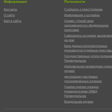
Информация
Полезности
Контакты
Сообщить о преступлении
О сайте
Информация о штрафах
Карта сайта
Сервис «Узнай свою
задолженность» федеральная
налоговая
Самозапись на прием, вызов вра
на дом
Банк данных исполнительных
производств (судебные пристав
Государственные услуги полици
Первоуральска
Добровольная возмездная сдача
оружия
дислокация участковых
уполномоченных полиции
График приема граждан
руководителями ОМВД
Первоуральска
Владельцам оружия