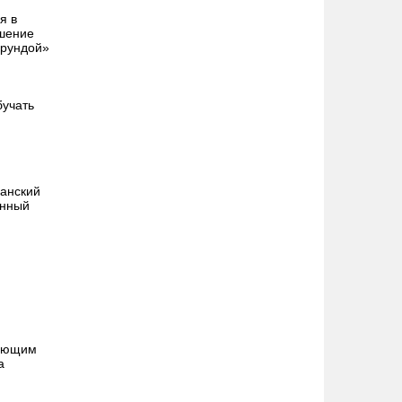
я в
ушение
ерундой»
бучать
анский
онный
тующим
а