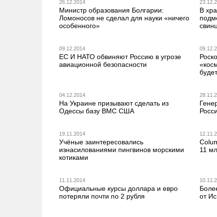
26.12.2014
23.12.
Министр образования Болгарии:
В хр
Ломоносов не сделал для науки «ничего
подм
особенного»
свин
09.12.2014
09.12.
ЕС И НАТО обвиняют Россию в угрозе
Роск
авиационной безопасности
«косм
буде
04.12.2014
28.11.
На Украине призывают сделать из
Гене
Одессы базу ВМС США
Росс
19.11.2014
12.11.
Учёные заинтересовались
Colum
изнасилованиями пингвинов морскими
11 м
котиками
11.11.2014
10.11.
Официальные курсы доллара и евро
Боле
потеряли почти по 2 рубля
от И