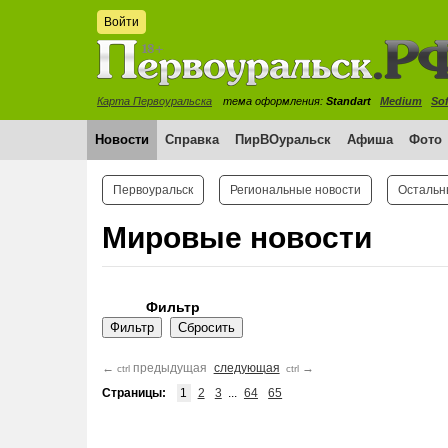
Войти
Карта Первоуральска
тема оформления:
Standart
Medium
Sof
Новости
Справка
ПирВОуральск
Афиша
Фото
Первоуральск
Региональные новости
Остальн
Мировые новости
Фильтр
←
предыдущая
следующая
→
ctrl
ctrl
Страницы:
1
2
3
...
64
65