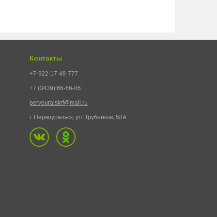
Контакты
+7-922-17-48-777
+7 (3439) 66-66-86
pervouralskrf@mail.ru
г. Первоуральск, ул. Трубников, 58А