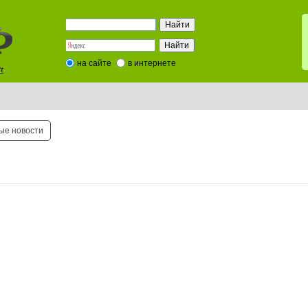
на сайте
в интернете
t
ые новости