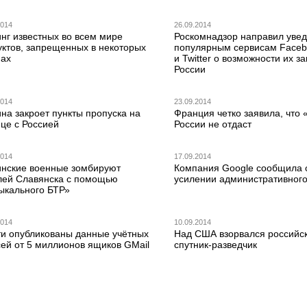
2014
26.09.2014
нг известных во всем мире
Роскомнадзор направил уве
уктов, запрещенных в некоторых
популярным сервисам Faceb
нах
и Twitter о возможности их з
России
2014
23.09.2014
на закроет пункты пропуска на
Франция четко заявила, что
це с Россией
России не отдаст
2014
17.09.2014
инские военные зомбируют
Компания Google сообщила 
лей Славянска с помощью
усилении административног
ыкального БТР»
2014
10.09.2014
ти опубликованы данные учётных
Над США взорвался российс
сей от 5 миллионов ящиков GMail
спутник-разведчик