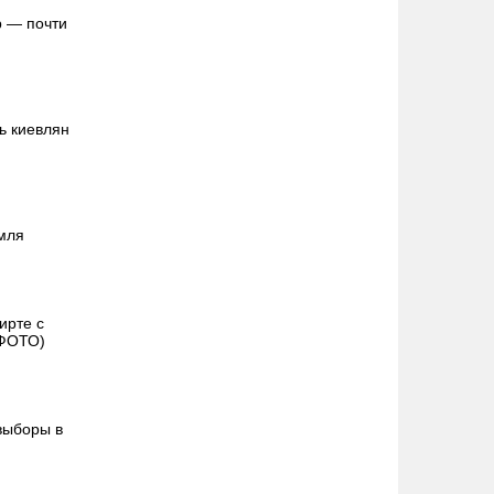
р — почти
ь киевлян
емля
ирте с
 ФОТО)
выборы в