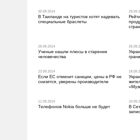
30.09.2014
29.09.
В Таиланде на туристов хотят надевать
Рейти
специальные браслеты
прод
стра
26.09.2014
26.09.
Ученые нашли плюсы в старении
Украи
человечества
грани
23.09.2014
18.09.
Если ЕС отменит санкции, цены в РФ не
Укра
снизятся, уверены производители
жите
«Муз
11.09.2014
10.09.
Телефонов Nokia больше не будет
В Се
запи