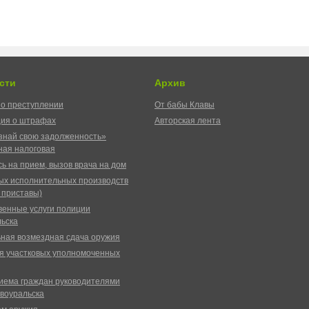
сти
Архив
о преступлении
От бабы Клавы
ия о штрафах
Авторская лента
знай свою задолженность»
ая налоговая
ь на прием, вызов врача на дом
ых исполнительных производств
 приставы)
венные услуги полиции
ьска
ная возмездная сдача оружия
я участковых уполномоченных
иема граждан руководителями
воуральска