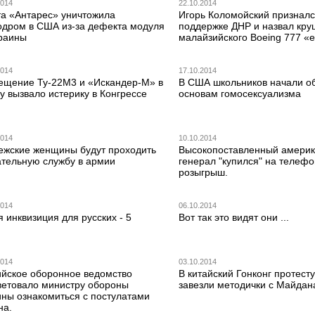
2014
22.10.2014
та «Антарес» уничтожила
Игорь Коломойский призналс
одром в США из-за дефекта модуля
поддержке ДНР и назвал кр
краины
малайзийcкого Boeing 777 «
2014
17.10.2014
ещение Ту-22М3 и «Искандер-М» в
В США школьников начали о
у вызвало истерику в Конгрессе
основам гомосексуализма
2014
10.10.2014
ежские женщины будут проходить
Высокопоставленный америк
ательную службу в армии
генерал "купился" на телеф
розыгрыш.
2014
06.10.2014
 инквизиция для русских - 5
Вот так это видят они ...
2014
03.10.2014
ийское оборонное ведомство
В китайский Гонконг протес
ветовало министру обороны
завезли методички с Майдан
ины ознакомиться с постулатами
на.