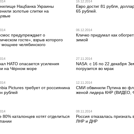
2014
16.12.2014
анилище Нацбанка Украины
Евро достиг 81 рубля, долла
енили золотые слитки на
65 рублей.
цовые
2014
06.12.2014
осмос предупреждает о
Кличко придумал как обогрет
ическом госте», взрыв которого
зимой
т мощнее челябинского
2014
27.11.2014
рал НАТО опасается усиления
NASA: с 16 по 22 декабря З
ии на Чёрном море
погрузится во мрак
2014
12.11.2014
bia Pictures требует от россиянина
СМИ обвинили Путина во фл
лн рублей
женой лидера КНР (ВИДЕО,
2014
08.11.2014
е 80% каталонцев хотят отделиться
Россия отказалась признать 
спании
ЛНР и ДНР