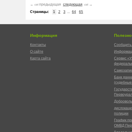
←
предыдущая
следующая
→
ctrl
ctrl
Страницы:
1
2
3
...
64
65
Информация
Полезно
Контакты
Сообщить 
О сайте
Информац
Карта сайта
Сервис «У
федеральн
Самозапис
Банк данн
(судебные
Государст
Первоурал
Доброволь
дислокаци
полиции
График пр
ОМВД Пер