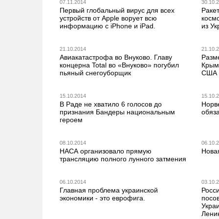
07.11.2014
30.10.
Первый глобальный вирус для всех
Раке
устройств от Apple ворует всю
косм
информацию с iPhone и iPad.
из У
21.10.2014
21.10.
Авиакатастрофа во Внуково. Главу
Разм
концерна Total во «Внуково» погубил
Крым
пьяный снегоуборщик
США
15.10.2014
15.10.
В Раде не хватило 6 голосов до
Норв
признания Бандеры национальным
обяз
героем
08.10.2014
06.10.
НАСА организовало прямую
Новая
трансляцию полного лунного затмения
06.10.2014
03.10.
Главная проблема украинской
Росс
экономики - это еврофига.
посо
Укра
Лени