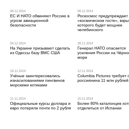
09.12.2014
09.12.2014
ЕС И НАТО обвиняют Россию в
Роскосмос предупреждает
угрозе авиационной
«космическом госте», взры
безопасности
которого будет мощнее
челябинского
04.12.2014
28.11.2014
На Украине призывают сделать
Генерал НАТО опасается
из Одессы базу ВМС США
усиления России на Чёрн
море
19.11.2014
12.11.2014
Учёные заинтересовались
Columbia Pictures требует 
изнасилованиями пингвинов
россиянина 11 млн рублей
морскими котиками
11.11.2014
10.11.2014
Официальные курсы доллара и
Более 80% каталонцев хот
евро потеряли почти по 2 рубля
отделиться от Испании