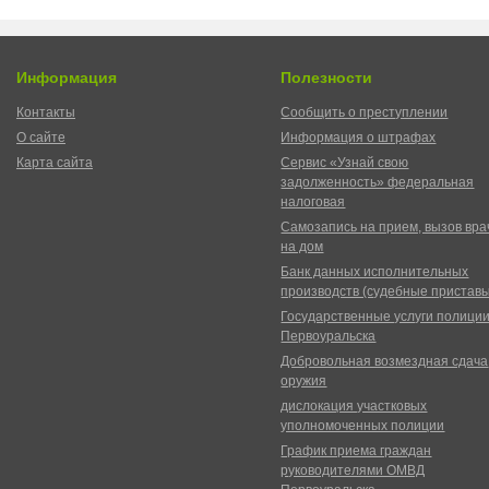
Информация
Полезности
Контакты
Сообщить о преступлении
О сайте
Информация о штрафах
Карта сайта
Сервис «Узнай свою
задолженность» федеральная
налоговая
Самозапись на прием, вызов вра
на дом
Банк данных исполнительных
производств (судебные пристав
Государственные услуги полици
Первоуральска
Добровольная возмездная сдача
оружия
дислокация участковых
уполномоченных полиции
График приема граждан
руководителями ОМВД