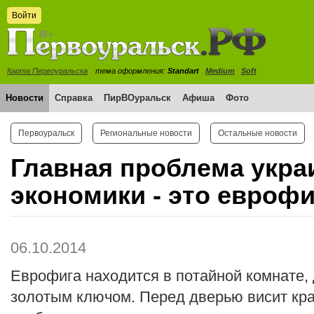
Войти
Карта Первоуральска
тема оформления:
Standart
Medium
Soft
Новости
Справка
ПирВОуральск
Афиша
Фото
Первоуральск
Региональные новости
Остальные новости
Главная проблема укра
экономики - это еврофи
06.10.2014
Еврофига находится в потайной комнате, 
золотым ключом. Перед дверью висит кра