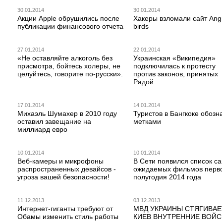
30.01.2014
30.01.2014
Акции Apple обрушились после
Хакеры взломали сайт Ang
публикации финансового отчета
birds
27.01.2014
22.01.2014
«Не оставляйте алкоголь без
Украинская «Википедия»
присмотра, бойтесь холеры, не
подключилась к протесту
целуйтесь, говорите по-русски».
против законов, принятых
Радой
17.01.2014
14.01.2014
Михаэль Шумахер в 2010 году
Туристов в Бангкоке обозн
оставил завещание на
метками
миллиард евро
10.01.2014
10.01.2014
Веб-камеры и микрофоны
В Сети появился список с
распространенных девайсов -
ожидаемых фильмов перв
угроза вашей безопасности!
полугодия 2014 года
11.12.2013
03.12.2013
Интернет-гиганты требуют от
МВД УКРАИНЫ СТЯГИВАЕ
Обамы изменить стиль работы
КИЕВ ВНУТРЕННИЕ ВОЙС