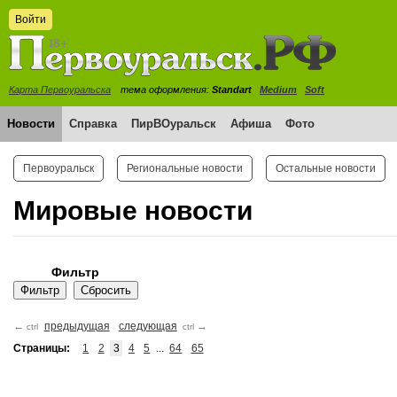
Войти
Карта Первоуральска
тема оформления:
Standart
Medium
Soft
Новости
Справка
ПирВОуральск
Афиша
Фото
Первоуральск
Региональные новости
Остальные новости
Мировые новости
Фильтр
←
предыдущая
следующая
→
ctrl
ctrl
Страницы:
1
2
3
4
5
...
64
65