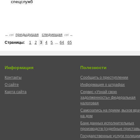
спецслужб
←
предыдущая
следующая
→
ctrl
ctrl
Страницы:
1
2
3
4
5
...
64
65
Информация
Полезности
Контакты
Сообщить о преступлении
О сайте
Информация о штрафах
Карта сайта
Сервис «Узнай свою
задолженность» федеральная
налоговая
Самозапись на прием, вызов вра
на дом
Банк данных исполнительных
производств (судебные пристав
Государственные услуги полици