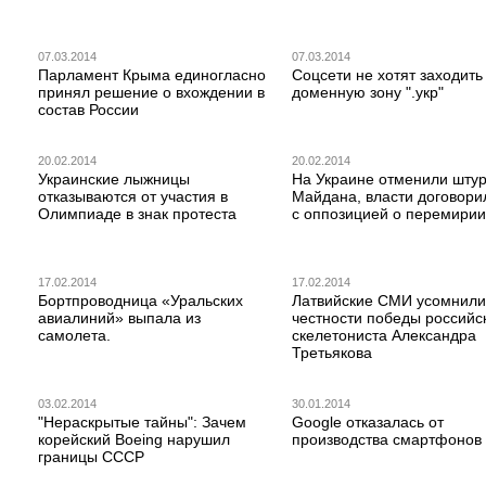
07.03.2014
07.03.2014
Парламент Крыма единогласно
Соцсети не хотят заходить
принял решение о вхождении в
доменную зону ".укр"
состав России
20.02.2014
20.02.2014
Украинские лыжницы
На Украине отменили шту
отказываются от участия в
Майдана, власти договори
Олимпиаде в знак протеста
с оппозицией о перемирии
17.02.2014
17.02.2014
Бортпроводница «Уральских
Латвийские СМИ усомнили
авиалиний» выпала из
честности победы российс
самолета.
скелетониста Александра
Третьякова
03.02.2014
30.01.2014
"Нераскрытые тайны": Зачем
Google отказалась от
корейский Boeing нарушил
производства смартфонов
границы СССР