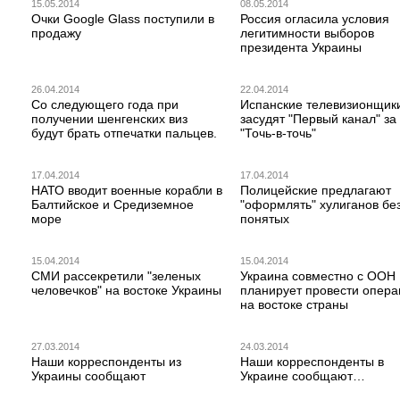
15.05.2014
08.05.2014
Очки Google Glass поступили в
Россия огласила условия
продажу
легитимности выборов
президента Украины
26.04.2014
22.04.2014
Со следующего года при
Испанские телевизионщик
получении шенгенских виз
засудят "Первый канал" за
будут брать отпечатки пальцев.
"Точь-в-точь"
17.04.2014
17.04.2014
НАТО вводит военные корабли в
Полицейские предлагают
Балтийское и Средиземное
"оформлять" хулиганов бе
море
понятых
15.04.2014
15.04.2014
СМИ рассекретили "зеленых
Украина совместно с ООН
человечков" на востоке Украины
планирует провести опер
на востоке страны
27.03.2014
24.03.2014
Наши корреспонденты из
Наши корреспонденты в
Украины сообщают
Украине сообщают…