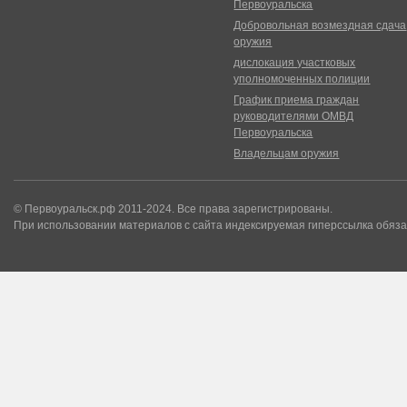
Первоуральска
Добровольная возмездная сдача
оружия
дислокация участковых
уполномоченных полиции
График приема граждан
руководителями ОМВД
Первоуральска
Владельцам оружия
© Первоуральск.рф 2011-2024. Все права зарегистрированы.
При использовании материалов с сайта индексируемая гиперссылка обяза