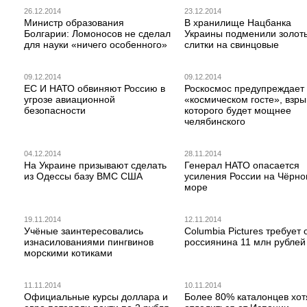
26.12.2014
23.12.2014
Министр образования
В хранилище Нацбанка
Болгарии: Ломоносов не сделал
Украины подменили золот
для науки «ничего особенного»
слитки на свинцовые
09.12.2014
09.12.2014
ЕС И НАТО обвиняют Россию в
Роскосмос предупреждает
угрозе авиационной
«космическом госте», взры
безопасности
которого будет мощнее
челябинского
04.12.2014
28.11.2014
На Украине призывают сделать
Генерал НАТО опасается
из Одессы базу ВМС США
усиления России на Чёрн
море
19.11.2014
12.11.2014
Учёные заинтересовались
Columbia Pictures требует 
изнасилованиями пингвинов
россиянина 11 млн рублей
морскими котиками
11.11.2014
10.11.2014
Официальные курсы доллара и
Более 80% каталонцев хот