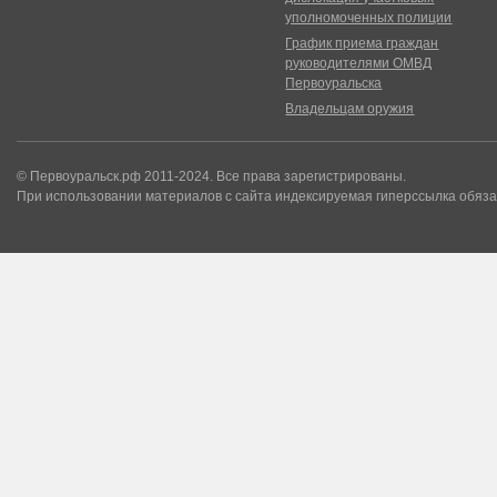
уполномоченных полиции
График приема граждан
руководителями ОМВД
Первоуральска
Владельцам оружия
© Первоуральск.рф 2011-2024. Все права зарегистрированы.
При использовании материалов с сайта индексируемая гиперссылка обяза