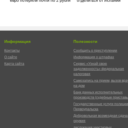
евро потеряли почти по 2 рубля
отделиться от Испании
Информация
Полезности
Контакты
Сообщить о преступлении
О сайте
Информация о штрафах
Карта сайта
Сервис «Узнай свою
задолженность» федеральная
налоговая
Самозапись на прием, вызов вра
на дом
Банк данных исполнительных
производств (судебные пристав
Государственные услуги полици
Первоуральска
Добровольная возмездная сдача
оружия
дислокация участковых