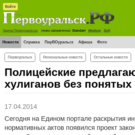
Войти
Карта Первоуральска
тема оформления:
Standart
Medium
Soft
Новости
Справка
ПирВОуральск
Афиша
Фото
Первоуральск
Региональные новости
Остальные новости
Полицейские предлага
хулиганов без понятых
17.04.2014
Сегодня на Едином портале раскрытия и
нормативных актов появился проект зак