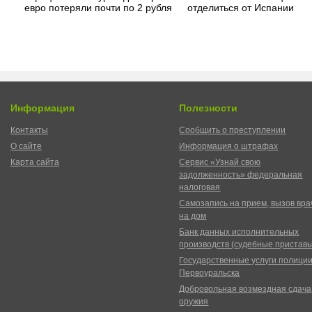
евро потеряли почти по 2 рубля
отделиться от Испании
Информация
Полезности
Контакты
Сообщить о преступлении
О сайте
Информация о штрафах
Карта сайта
Сервис «Узнай свою
задолженность» федеральная
налоговая
Самозапись на прием, вызов вра
на дом
Банк данных исполнительных
производств (судебные пристав
Государственные услуги полици
Первоуральска
Добровольная возмездная сдача
оружия