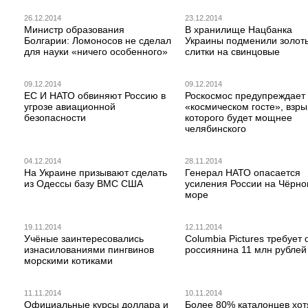
26.12.2014
23.12.2014
Министр образования
В хранилище Нацбанка
Болгарии: Ломоносов не сделал
Украины подменили золот
для науки «ничего особенного»
слитки на свинцовые
09.12.2014
09.12.2014
ЕС И НАТО обвиняют Россию в
Роскосмос предупреждает
угрозе авиационной
«космическом госте», взры
безопасности
которого будет мощнее
челябинского
04.12.2014
28.11.2014
На Украине призывают сделать
Генерал НАТО опасается
из Одессы базу ВМС США
усиления России на Чёрн
море
19.11.2014
12.11.2014
Учёные заинтересовались
Columbia Pictures требует 
изнасилованиями пингвинов
россиянина 11 млн рублей
морскими котиками
11.11.2014
10.11.2014
Официальные курсы доллара и
Более 80% каталонцев хот