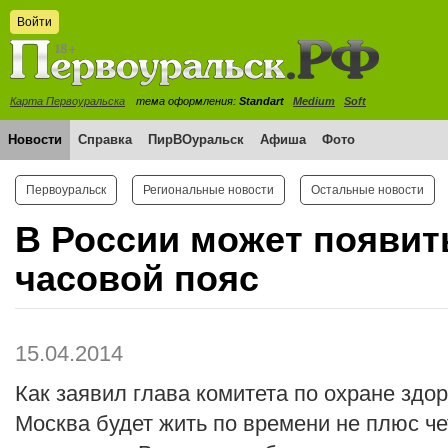
Войти
Карта Первоуральска
тема оформления:
Standart
Medium
Soft
Новости
Справка
ПирВОуральск
Афиша
Фото
Первоуральск
Региональные новости
Остальные новости
В России может появит
часовой пояс
15.04.2014
Как заявил глава комитета по охране здо
Москва будет жить по времени не плюс чет