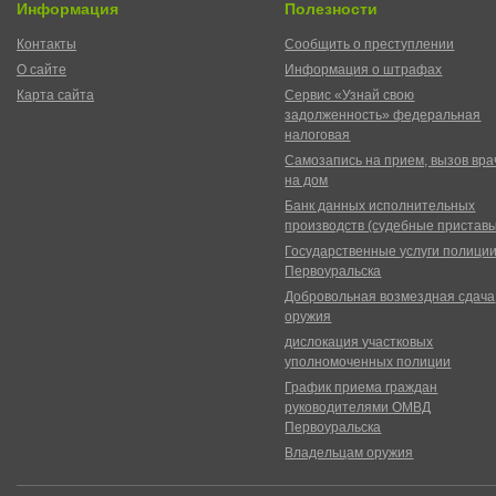
Информация
Полезности
Контакты
Сообщить о преступлении
О сайте
Информация о штрафах
Карта сайта
Сервис «Узнай свою
задолженность» федеральная
налоговая
Самозапись на прием, вызов вра
на дом
Банк данных исполнительных
производств (судебные пристав
Государственные услуги полици
Первоуральска
Добровольная возмездная сдача
оружия
дислокация участковых
уполномоченных полиции
График приема граждан
руководителями ОМВД
Первоуральска
Владельцам оружия