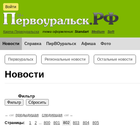
Войти
Карта Первоуральска
тема оформления:
Standart
Medium
Soft
Новости
Справка
ПирВОуральск
Афиша
Фото
Первоуральск
Региональные новости
Остальные новости
Новости
Фильтр
←
предыдущая
следующая
→
ctrl
ctrl
Страницы:
1
2
...
800
801
802
803
804
805