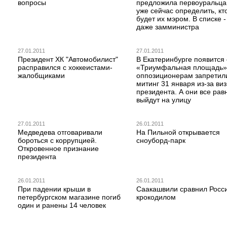
вопросы
предложила первоуральц
уже сейчас определить, кт
будет их мэром. В списке -
даже замминистра
27.01.2011
27.01.2011
Президент ХК "Автомобилист"
В Екатеринбурге появится
расправился с хоккеистами-
«Триумфальная площадь»
жалобщиками
оппозиционерам запретил
митинг 31 января из-за ви
президента. А они все рав
выйдут на улицу
27.01.2011
26.01.2011
Медведева отговаривали
На Пильной открывается
бороться с коррупцией.
сноуборд-парк
Откровенное признание
президента
26.01.2011
26.01.2011
При падении крыши в
Саакашвили сравнил Росс
петербургском магазине погиб
крокодилом
один и ранены 14 человек