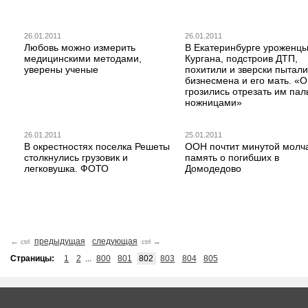
26.01.2011
26.01.2011
Любовь можно измерить
В Екатеринбурге уроженц
медицинскими методами,
Кургана, подстроив ДТП,
уверены ученые
похитили и зверски пытали
бизнесмена и его мать. «
грозились отрезать им па
ножницами»
26.01.2011
25.01.2011
В окрестностях поселка Решеты
ООН почтит минутой молч
столкнулись грузовик и
память о погибших в
легковушка. ФОТО
Домодедово
←
предыдущая
следующая
→
ctrl
ctrl
Страницы:
1
2
...
800
801
802
803
804
805