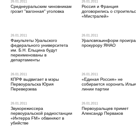
26.01.2011
26.01.2011
Среднеуральским чиновникам
Россия и Франция
грозит "вагонная" уголовка
договорились о строительс
«Мистралей»
26.01.2011
26.01.2011
Факультеты Уральского
Уралсвязьинформ проигра
федерального университета
прокурору ЯНАО
им. Б.Н. Ельцина будут
переименованы в
департаменты
26.01.2011
26.01.2011
КПРФ выдвигает в мэры
«Единая Россия» не
Первоуральска Юрия
собирается хоронить Ильи
Переверзева
линии партии
26.01.2011
26.01.2011
Звукорежиссера
Первоуральцев примет
первоуральской радиостанции
Александр Перваков
«Интерра FM» обвиняют в
убийстве