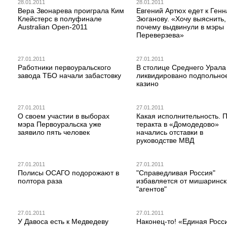
28.01.2011
28.01.2011
Вера Звонарева проиграла Ким
Евгений Артюх едет к Ген
Клейстерс в полуфинале
Зюганову. «Хочу выяснить,
Australian Open-2011
почему выдвинули в мэры
Переверзева»
27.01.2011
27.01.2011
Работники первоуральского
В столице Среднего Урала
завода ТБО начали забастовку
ликвидировано подпольно
казино
27.01.2011
27.01.2011
О своем участии в выборах
Какая исполнительность. 
мэра Первоуральска уже
теракта в «Домодедово»
заявило пять человек
начались отставки в
руководстве МВД
27.01.2011
27.01.2011
Полисы ОСАГО подорожают в
"Справедливая Россия"
полтора раза
избавляется от мишаринск
"агентов"
27.01.2011
27.01.2011
У Давоса есть к Медведеву
Наконец-то! «Единая Росс