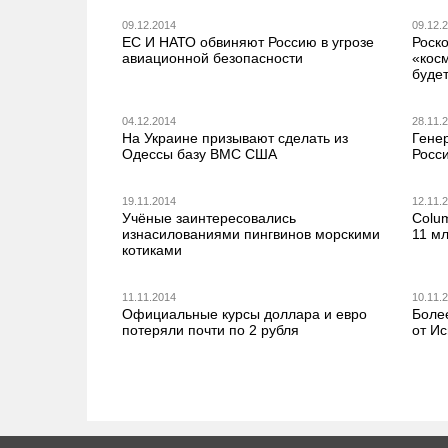
09.12.2014
09.12.
ЕС И НАТО обвиняют Россию в угрозе
Роск
авиационной безопасности
«косм
буде
04.12.2014
28.11.
На Украине призывают сделать из
Гене
Одессы базу ВМС США
Росс
19.11.2014
12.11.
Учёные заинтересовались
Colum
изнасилованиями пингвинов морскими
11 м
котиками
11.11.2014
10.11.
Официальные курсы доллара и евро
Боле
потеряли почти по 2 рубля
от И