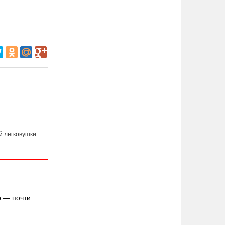
й легковушки
р — почти