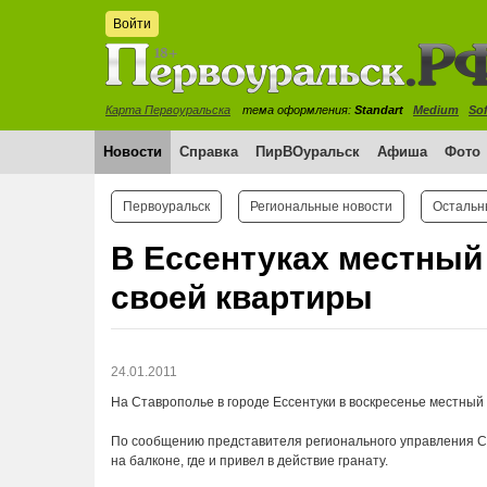
Войти
Карта Первоуральска
тема оформления:
Standart
Medium
Sof
Новости
Справка
ПирВОуральск
Афиша
Фото
Первоуральск
Региональные новости
Остальн
В Ессентуках местный
своей квартиры
24.01.2011
На Ставрополье в городе Ессентуки в воскресенье местный
По сообщению представителя регионального управления Сл
на балконе, где и привел в действие гранату.