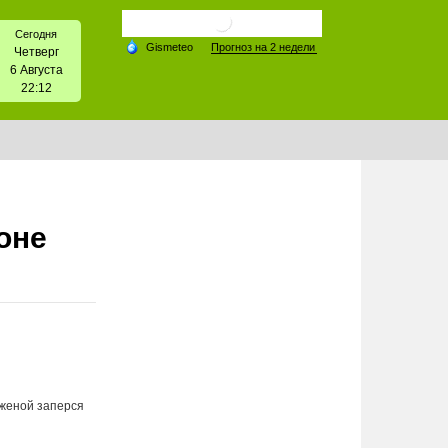
Сегодня
Четверг
6 Августа
22:12
оне
 женой заперся