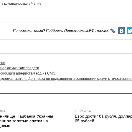
в командировке в Чечне.
Понравился пост? Поддержи Первоуральск.РФ , нажми:
ков
наркотических средств
 сообщив аферистам код из СМС
задержан житель Дегтярска по подозрению в совершении кражи отечественно
2014
16.12.2014
анилище Нацбанка Украины
Евро достиг 81 рубля, долла
енили золотые слитки на
65 рублей.
цовые