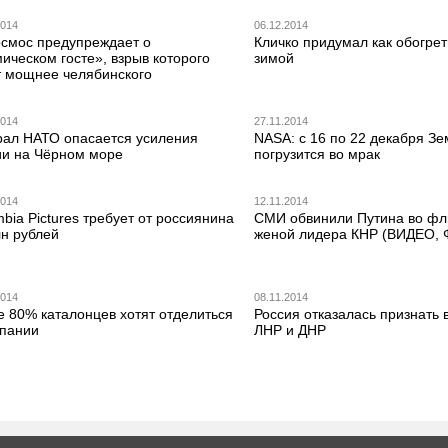
2014
06.12.2014
осмос предупреждает о
Кличко придумал как обогрет
ическом госте», взрыв которого
зимой
т мощнее челябинского
2014
27.11.2014
рал НАТО опасается усиления
NASA: с 16 по 22 декабря З
ии на Чёрном море
погрузится во мрак
2014
12.11.2014
bia Pictures требует от россиянина
СМИ обвинили Путина во фл
лн рублей
женой лидера КНР (ВИДЕО,
2014
08.11.2014
е 80% каталонцев хотят отделиться
Россия отказалась признать 
спании
ЛНР и ДНР