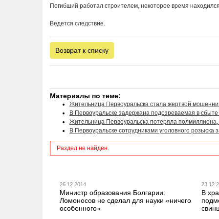
Погибший работал строителем, некоторое время находился 
Ведется следствие.
Возврат к списку
Материалы по теме:
Жительница Первоуральска стала жертвой мошенни
В Первоуральске задержана подозреваемая в сбыте 
Жительница Первоуральска потеряла полмиллиона,
В Первоуральске сотрудниками уголовного розыска 
Раздел не найден.
26.12.2014
23.12.
Министр образования Болгарии:
В хр
Ломоносов не сделал для науки «ничего
подм
особенного»
свин