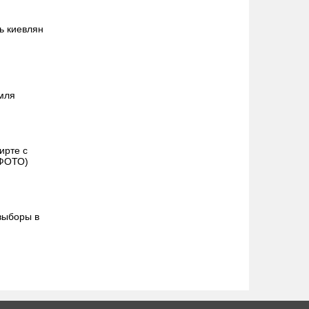
ь киевлян
емля
ирте с
 ФОТО)
выборы в