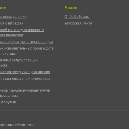
сти
Архив
о преступлении
От бабы Клавы
ия о штрафах
Авторская лента
знай свою задолженность»
ая налоговая
ь на прием, вызов врача на дом
ых исполнительных производств
 приставы)
венные услуги полиции
ьска
ная возмездная сдача оружия
я участковых уполномоченных
иема граждан руководителями
воуральска
ам оружия
ы.
ерссылка обязательна.