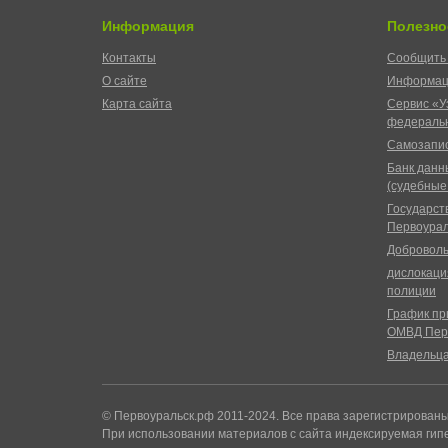
Информация
Полезно
Контакты
Сообщить 
О сайте
Информац
Карта сайта
Сервис «У
федеральн
Самозапис
Банк данн
(судебные
Государст
Первоурал
Доброволь
дислокаци
полиции
График пр
ОМВД Пер
Владельц
© Первоуральск.рф 2011-2024. Все права зарегистрирован
При использовании материалов с сайта индексируемая гип