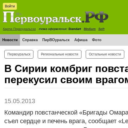
Войти
Карта Первоуральска
тема оформления:
Standart
Medium
Soft
Новости
Справка
ПирВОуральск
Афиша
Фото
Первоуральск
Региональные новости
Остальные новости
В Сирии комбриг повст
перекусил своим враго
15.05.2013
Командир повстанческой «Бригады Омара
съел сердце и печень врага, сообщает «Le