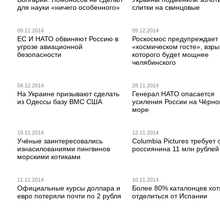
для науки «ничего особенного»
слитки на свинцовые
09.12.2014
09.12.2014
ЕС И НАТО обвиняют Россию в
Роскосмос предупреждает
угрозе авиационной
«космическом госте», взры
безопасности
которого будет мощнее
челябинского
04.12.2014
28.11.2014
На Украине призывают сделать
Генерал НАТО опасается
из Одессы базу ВМС США
усиления России на Чёрн
море
19.11.2014
12.11.2014
Учёные заинтересовались
Columbia Pictures требует 
изнасилованиями пингвинов
россиянина 11 млн рублей
морскими котиками
11.11.2014
10.11.2014
Официальные курсы доллара и
Более 80% каталонцев хот
евро потеряли почти по 2 рубля
отделиться от Испании