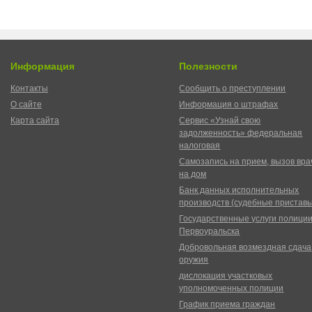
Информация
Полезности
Контакты
Сообщить о преступлении
О сайте
Информация о штрафах
Карта сайта
Сервис «Узнай свою
задолженность» федеральная
налоговая
Самозапись на прием, вызов вра
на дом
Банк данных исполнительных
производств (судебные пристав
Государственные услуги полици
Первоуральска
Добровольная возмездная сдача
оружия
дислокация участковых
уполномоченных полиции
График приема граждан