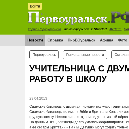
Войти
Карта Первоуральска
тема оформления:
Standart
Medium
Sof
Новости
Справка
ПирВОуральск
Афиша
Фото
Первоуральск
Региональные новости
Остальн
УЧИТЕЛЬНИЦА С ДВУ
РАБОТУ В ШКОЛУ
29.04.2013
Сиамские близнецы с двумя дипломами получают одну зарп
Сиамские близнецы по имени Эбби и Бриттани Хензел имеют
грудную клетку. Несмотря на это, они ведут активный образ
По данным BBC, близнецы долго учились координировать св
а её сестры Бриттани - 1,47 м. Девушки могут ходить только