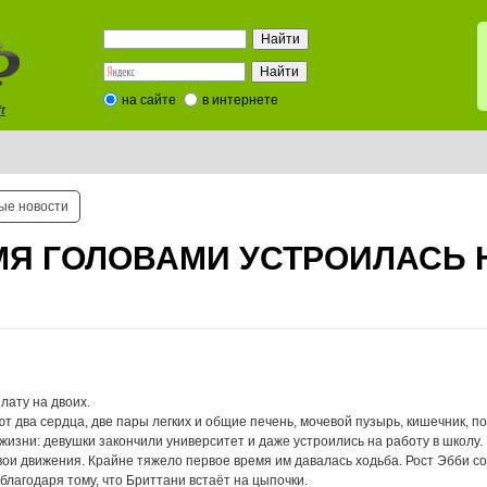
на сайте
в интернете
t
ые новости
МЯ ГОЛОВАМИ УСТРОИЛАСЬ 
лату на двоих.
 два сердца, две пары легких и общие печень, мочевой пузырь, кишечник, п
 жизни: девушки закончили университет и даже устроились на работу в школу.
ои движения. Крайне тяжело первое время им давалась ходьба. Рост Эбби сос
 благодаря тому, что Бриттани встаёт на цыпочки.