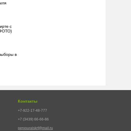
емля
ирте с
 ФОТО)
выборы в
Контакты
+7-922-17-48-777
+7 (3439) 66-66-86
pervouralskrf@mail.ru