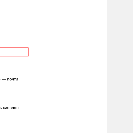
р — почти
ь киевлян