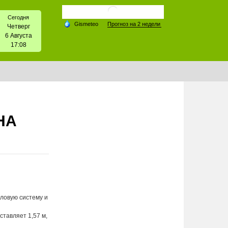
Сегодня
Четверг
6 Августа
17:08
НА
оловую систему и
тавляет 1,57 м,