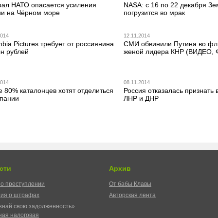
рал НАТО опасается усиления
NASA: с 16 по 22 декабря З
ии на Чёрном море
погрузится во мрак
2014
12.11.2014
bia Pictures требует от россиянина
СМИ обвинили Путина во фл
лн рублей
женой лидера КНР (ВИДЕО,
2014
08.11.2014
е 80% каталонцев хотят отделиться
Россия отказалась признать 
спании
ЛНР и ДНР
сти
Архив
о преступлении
От бабы Клавы
ия о штрафах
Авторская лента
знай свою задолженность»
ая налоговая