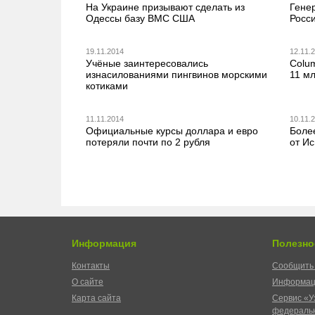
На Украине призывают сделать из
Гене
Одессы базу ВМС США
Росс
19.11.2014
12.11.
Учёные заинтересовались
Colum
изнасилованиями пингвинов морскими
11 м
котиками
11.11.2014
10.11.
Официальные курсы доллара и евро
Боле
потеряли почти по 2 рубля
от И
Информация
Полезно
Контакты
Сообщить 
О сайте
Информац
Карта сайта
Сервис «У
федеральн