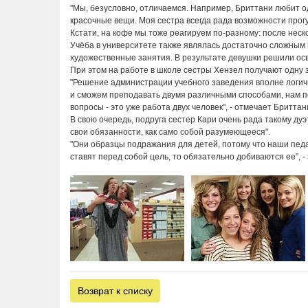
"Мы, безусловно, отличаемся. Например, Бриттани любит о
красочные вещи. Моя сестра всегда рада возможности прогул
Кстати, на кофе мы тоже реагируем по-разному: после неско
Учёба в университете также являлась достаточно сложным 
художественные занятия. В результате девушки решили ос
При этом на работе в школе сестры Хензел получают одну з
"Решение администрации учебного заведения вполне логичн
и сможем преподавать двумя различными способами, нам пов
вопросы - это уже работа двух человек", - отмечает Бриттан
В свою очередь, подруга сестер Кари очень рада такому ду
свои обязанности, как само собой разумеющееся".
"Они образцы подражания для детей, потому что наши педа
ставят перед собой цель, то обязательно добиваются ее”, -
Возврат к списку