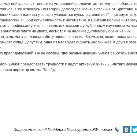
дежду нейтральных тонов и из украшений предпочитает жемчуг, а я обожаю я
яться, я же отношусь к категории домоседов. Меня, в отличие от Бриттани, н
льких чашек напитка у сестры учащается пульс, а у меня нет", - цитирует изд
процессом. У Эбби есть склонность к математике, а Британи больше интерес
воить профессию учителя начальных классов с углубленным изучением матем
аработную плату на двоих, несмотря на наличие дипломов у обеих из них.
о, ведь мы выполняем работу одного человека. Возможно, позже, когда мы 
ысят оклад. Допустим, одна из нас будет обучать школьников, а другая отве
и.
эту преподавателей. По её словам, "две разные девушки умеют работать вмес
гоги умеют преодолевать трудности и ведут активную жизнь 23-летних девуш
 заявил директор школы Пол Гуд.
Понравился пост? Поддержи Первоуральск.РФ , нажми: