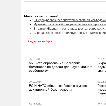
Материалы по теме:
В Первоуральске реализуется системная межведомс
Мужчины оказались более решительны в вопросе с
В театре «Вариант» состоялась шестая встреча с у
Свердловчане проконтролируют новые подключения 
Раздел не найден.
26.12.2014
23.12.
Министр образования Болгарии:
В хр
Ломоносов не сделал для науки «ничего
подм
особенного»
свин
09.12.2014
09.12.
ЕС И НАТО обвиняют Россию в угрозе
Роск
авиационной безопасности
«косм
буде
04.12.2014
28.11.