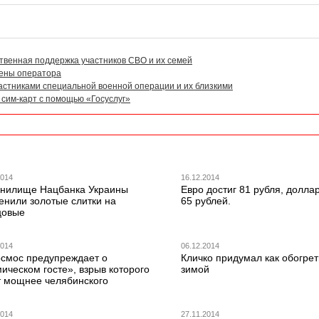
твенная поддержка участников СВО и их семей
мены оператора
частниками специальной военной операции и их близкими
сим-карт с помощью «Госуслуг»
2014
16.12.2014
анилище Нацбанка Украины
Евро достиг 81 рубля, долла
енили золотые слитки на
65 рублей.
цовые
2014
06.12.2014
осмос предупреждает о
Кличко придумал как обогрет
ическом госте», взрыв которого
зимой
т мощнее челябинского
2014
27.11.2014