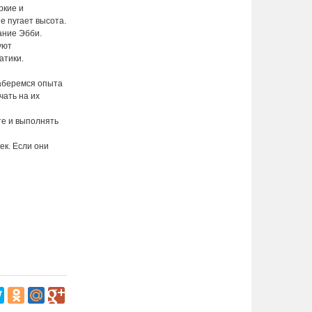
ркие и
е пугает высота.
ание Эбби.
уют
атики.
наберемся опыта
чать на их
те и выполнять
ек. Если они