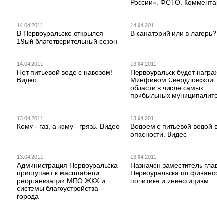
России». ФОТО. Коммента
14.04.2011
14.04.2011
В Первоуральске открылся
В санаторий или в лагерь?
19ый благотворительный сезон
14.04.2011
13.04.2011
Нет питьевой воде с навозом!
Первоуральск будет награ
Видео
Минфином Свердловской
области в числе самых
прибыльных муниципалите
13.04.2011
13.04.2011
Кому - газ, а кому - грязь. Видео
Водоем с питьевой водой 
опасности. Видео
13.04.2011
13.04.2011
Администрация Первоуральска
Назначен заместитель гла
приступает к масштабной
Первоуральска по финанс
реорганизации МПО ЖКХ и
политике и инвестициям
системы благоустройства
города