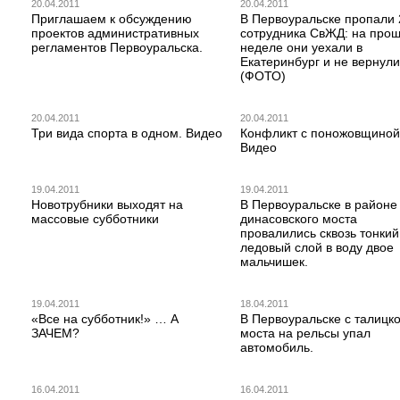
20.04.2011
20.04.2011
Приглашаем к обсуждению
В Первоуральске пропали 
проектов административных
сотрудника СвЖД: на про
регламентов Первоуральска.
неделе они уехали в
Екатеринбург и не вернули
(ФОТО)
20.04.2011
20.04.2011
Три вида спорта в одном. Видео
Конфликт с поножовщиной
Видео
19.04.2011
19.04.2011
Новотрубники выходят на
В Первоуральске в районе
массовые субботники
динасовского моста
провалились сквозь тонкий
ледовый слой в воду двое
мальчишек.
19.04.2011
18.04.2011
«Все на субботник!» … А
В Первоуральске с талицко
ЗАЧЕМ?
моста на рельсы упал
автомобиль.
16.04.2011
16.04.2011