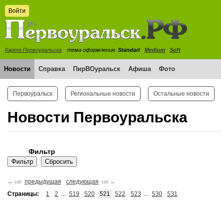
Войти
Карта Первоуральска
тема оформления:
Standart
Medium
Soft
Новости
Справка
ПирВОуральск
Афиша
Фото
Первоуральск
Региональные новости
Остальные новости
Новости Первоуральска
Фильтр
←
предыдущая
следующая
→
ctrl
ctrl
Страницы:
1
2
...
519
520
521
522
523
...
530
531