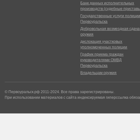
Банк данных исполнительных
производств (судебные пристав
Государственные услуги полици
Первоуральска
Добровольная возмездная сдача
оружия
дислокация участковых
уполномоченных полиции
График приема граждан
руководителями ОМВД
Первоуральска
Владельцам оружия
© Первоуральск.рф 2011-2024. Все права зарегистрированы.
При использовании материалов с сайта индексируемая гиперссылка обяза