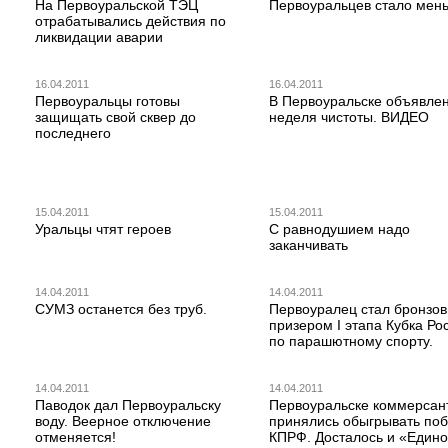
На Первоуральской ТЭЦ
Первоуральцев стало мен
отрабатывались действия по
ликвидации аварии
16.04.2011
16.04.2011
Первоуральцы готовы
В Первоуральске объявле
защищать свой сквер до
неделя чистоты. ВИДЕО
последнего
15.04.2011
15.04.2011
Уральцы чтят героев
С равнодушием надо
заканчивать
14.04.2011
14.04.2011
СУМЗ останется без труб.
Первоуралец стал бронзо
призером I этапа Кубка Ро
по парашютному спорту.
14.04.2011
14.04.2011
Паводок дал Первоуральску
Первоуральске коммерсан
воду. Веерное отключение
принялись обыгрывать по
отменяется!
КПРФ. Досталось и «Един