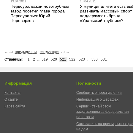
13.04.2011
13.04.2011
Первоуральский новотрубный
У муниципалитета есть вы
завод посетил глава города
развивать массовый спорт
Первоуральск Юрий
поддерживать брэнд
Переверзев
«Уральский трубник»?
←
предыдущая
следующая
→
ctrl
ctrl
Страницы:
1
2
...
519
520
521
522
523
...
530
531
Информация
Полезности
Контакты
Сообщить о преступлении
О сайте
Информация о штрафах
Карта сайта
Сервис «Узнай свою
задолженность» федеральная
налоговая
Самозапись на прием, вызов вра
на дом