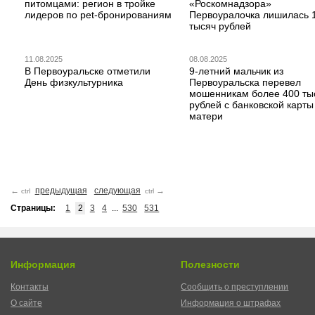
питомцами: регион в тройке
«Роскомнадзора»
лидеров по pet-бронированиям
Первоуралочка лишилась 
тысяч рублей
11.08.2025
08.08.2025
В Первоуральске отметили
9-летний мальчик из
День физкультурника
Первоуральска перевел
мошенникам более 400 ты
рублей с банковской карты
матери
←
предыдущая
следующая
→
ctrl
ctrl
Страницы:
1
2
3
4
...
530
531
Информация
Полезности
Контакты
Сообщить о преступлении
О сайте
Информация о штрафах