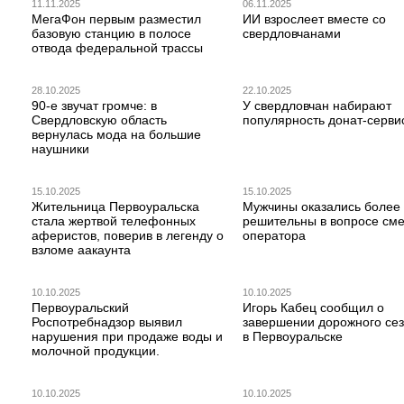
11.11.2025
06.11.2025
МегаФон первым разместил
ИИ взрослеет вместе со
базовую станцию в полосе
свердловчанами
отвода федеральной трассы
28.10.2025
22.10.2025
90-е звучат громче: в
У свердловчан набирают
Свердловскую область
популярность донат-серви
вернулась мода на большие
наушники
15.10.2025
15.10.2025
Жительница Первоуральска
Мужчины оказались более
стала жертвой телефонных
решительны в вопросе см
аферистов, поверив в легенду о
оператора
взломе аакаунта
10.10.2025
10.10.2025
Первоуральский
Игорь Кабец сообщил о
Роспотребнадзор выявил
завершении дорожного се
нарушения при продаже воды и
в Первоуральске
молочной продукции.
10.10.2025
10.10.2025