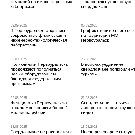
компаний не имеют серьезных
– на юг: как путешествуют
киберрисков
свердловчане
09.09.2025
05.09.2025
В Первоуральске открылись
График отопительного сез
современные физическая и
на территории МО
инженерно-технологическая
Первоуральск
лаборатории.
02.09.2025
26.08.2025
Поликлиники Первоуральска
В поисках уединения:
продолжают пополняться
свердловчане полюбили «
новым оборудованием
туризм»
благодаря федеральным
программам
22.08.2025
21.08.2025
Женщина из Первоуральска
Свердловчане — в числе
отдала мошенникам более 1
лидеров по просмотру кор
миллиона рублей
видео
18.08.2025
15.08.2025
Свердловчане не расстаются с
После разговора с сотруд