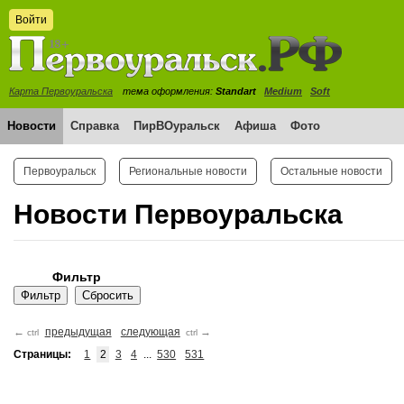
Войти
Карта Первоуральска
тема оформления:
Standart
Medium
Soft
Новости
Справка
ПирВОуральск
Афиша
Фото
Первоуральск
Региональные новости
Остальные новости
Новости Первоуральска
Фильтр
←
предыдущая
следующая
→
ctrl
ctrl
Страницы:
1
2
3
4
...
530
531