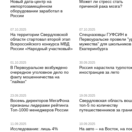
Новый дата-центр на
Может ли стресс стать
импортозамещённом
причиной рака мозга?
оборудовании заработал в
России
07.10.2025
07.10.2025
На территории Свердловской
Спецназовцы ГУФСИН в
области стартовал второй этап
Первоуральске провели "у
Всероссийского конкурса МВД
мужества" для школьников
России «Народный участковый»
Екатеринбурга
01.10.2025
30.09.2025
В Первоуральске возбуждено
Россия нарастила турпото
очередное уголовное дело по
иностранцев за лето
факту мошенничества на
"лайках"
23.09.2025
19.09.2025
Восемь директоров МегаФона
Свердловская область вош
признаны лидерами рейтинга
топ-5 по количеству
Топ-1000 менеджеров России
путешественников за гран
11.09.2025
10.09.2025
Исследование: лишь 4%
На авто – на Восток, на по