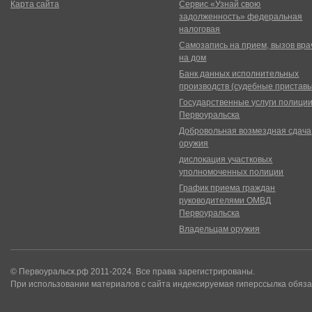
Карта сайта
Сервис «Узнай свою
задолженность» федеральная
налоговая
Самозапись на прием, вызов вра
на дом
Банк данных исполнительных
производств (судебные пристав
Государственные услуги полици
Первоуральска
Добровольная возмездная сдача
оружия
дислокация участковых
уполномоченных полиции
График приема граждан
руководителями ОМВД
Первоуральска
Владельцам оружия
© Первоуральск.рф 2011-2024. Все права зарегистрированы.
При использовании материалов с сайта индексируемая гиперссылка обяза